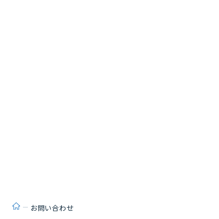
JANUS -JAPAN NUS C
O.,Ltd.-
JANUS -日本エヌ・ユー・エス株式会
社-
ホーム
お問い合わせ