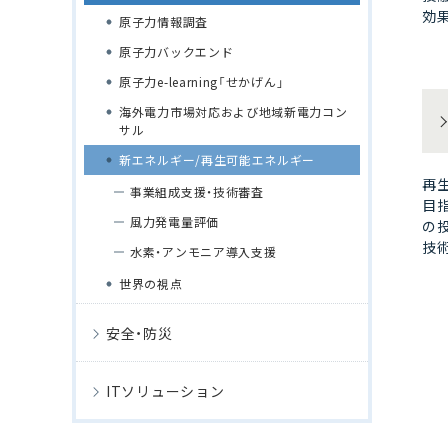
効果
原子力情報調査
原子力バックエンド
原子力e-learning「せかげん」
海外電力市場対応および地域新電力コン
サル
新エネルギー/再生可能エネルギー
再
事業組成支援・技術審査
目
風力発電量評価
の
技
水素・アンモニア導入支援
世界の視点
安全・防災
ITソリューション