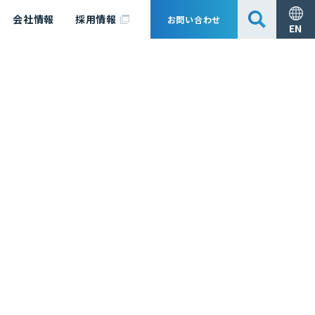
会社情報
採用情報
お問い合わせ
EN
安全・防災
脱炭素化コンサルティング
会社概要
事業組成支援・技術審査
エキスパート紹介
国内外アソシエイツ
医薬品製造のためのPDE・OEL設定
漁業補償
日揮グループ