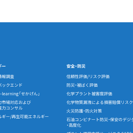
ギー
安全・防災
情報調査
信頼性評価/リスク評価
バックエンド
防災・被ばく評価
learning「せかげん」
化学プラント被害度評価
力市場対応および
化学物質漏洩による損害賠償リスク
電力コンサル
火災防護・防火対策
ルギー/再生可能エネルギー
石油コンビナート防災・保安のデジ
・高度化