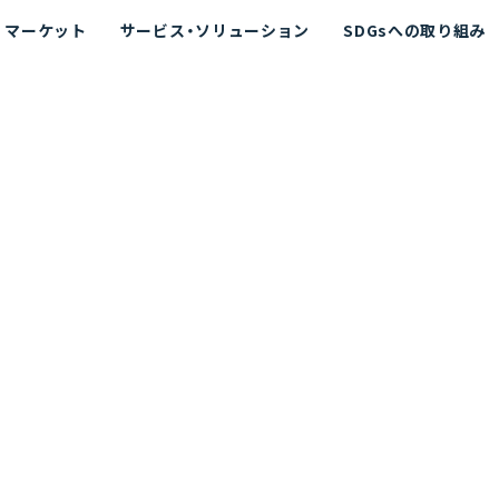
マーケット
サービス・ソリューション
SDGsへの取り組み
散シミュレーション
念
エネルギー
海洋拡散シミュレーション
社長挨拶
リューション
ト運用支援サービス P-SADS
在地
アスベスト計測支援システム
組織図
メコラス®
JANUS?
沿革
的リスク評価（PRA）
NUSが選ばれる理由-
海洋ごみ対策支援
及効果の評価
針
リスクコミュニケーション
事業登録・許可