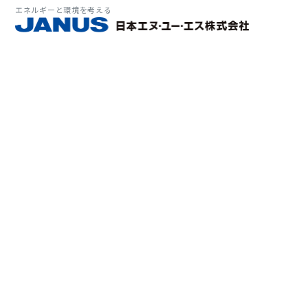
エネルギーと環境を考える
サービス・
マーケット
会社情報
環境
大気拡
経営理
ソリューション
ITソ
プラン
会社所
Why 
確率論
-JA
経済波
基本方