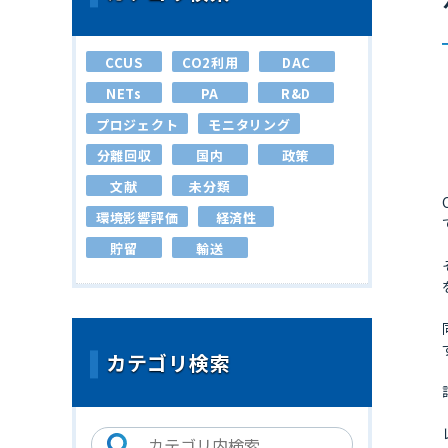
CCUS
CO2利用
DAC
NETs
PA
R&D
プロジェクト
モニタリング
分離回収
国内
政策
文献
未分類
環境影響評価
経済性
貯留
輸送
カテゴリ検索