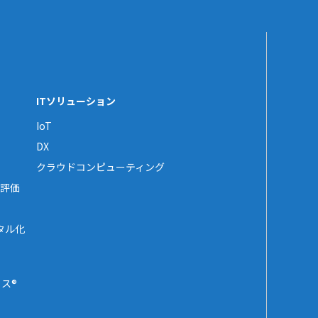
ITソリューション
IoT
DX
クラウドコンピューティング
評価
タル化
ス®