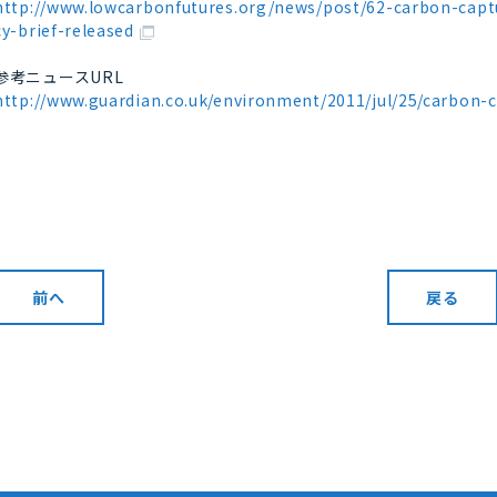
http://www.lowcarbonfutures.org/news/post/62-carbon-capt
cy-brief-released
参考ニュースURL
http://www.guardian.co.uk/environment/2011/jul/25/carbon-
前へ
戻る