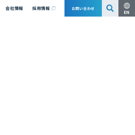
会社情報
採用情報
お問い合わせ
EN
安全・防災
脱炭素化コンサルティング
会社概要
事業組成支援・技術審査
エキスパート紹介
国内外アソシエイツ
医薬品製造のためのPDE・OEL設定
漁業補償
日揮グループ