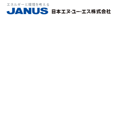
エネルギーと環境を考える
サービス・
マーケット
会社情報
環境
大気拡
経営理
ソリューション
ITソ
プラン
会社所
Why 
確率論
-JA
経済波
基本方