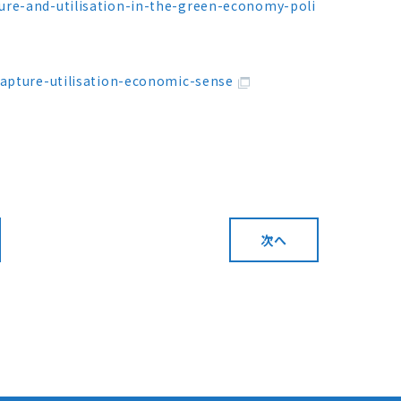
ure-and-utilisation-in-the-green-economy-poli
capture-utilisation-economic-sense
次へ