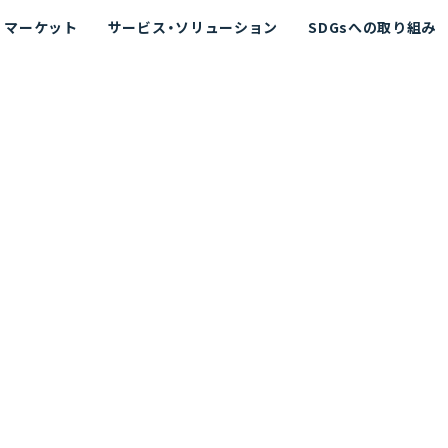
マーケット
サービス・ソリューション
SDGsへの取り組み
散シミュレーション
念
エネルギー
海洋拡散シミュレーション
社長挨拶
リューション
ト運用支援サービス P-SADS
在地
アスベスト計測支援システム
組織図
メコラス®
JANUS?
沿革
的リスク評価（PRA）
NUSが選ばれる理由-
海洋ごみ対策支援
及効果の評価
針
リスクコミュニケーション
事業登録・許可