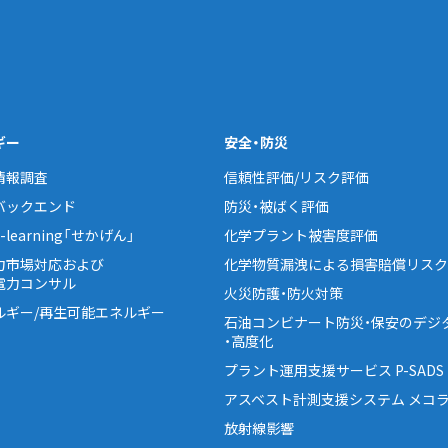
ギー
安全・防災
情報調査
信頼性評価/リスク評価
バックエンド
防災・被ばく評価
learning「せかげん」
化学プラント被害度評価
力市場対応および
化学物質漏洩による損害賠償リスク
電力コンサル
火災防護・防火対策
ルギー/再生可能エネルギー
石油コンビナート防災・保安のデジ
・高度化
プラント運用支援サービス P-SADS
アスベスト計測支援システム メコラ
放射線影響