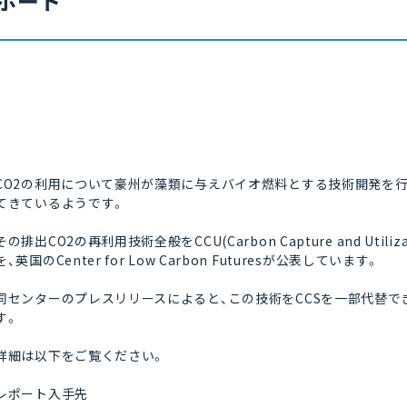
ポート
CO2の利用について豪州が藻類に与えバイオ燃料とする技術開発を
てきているようです。
その排出CO2の再利用技術全般をCCU(Carbon Capture and U
を、英国のCenter for Low Carbon Futuresが公表しています。
同センターのプレスリリースによると、この技術をCCSを一部代替できる（par
す。
詳細は以下をご覧ください。
レポート入手先