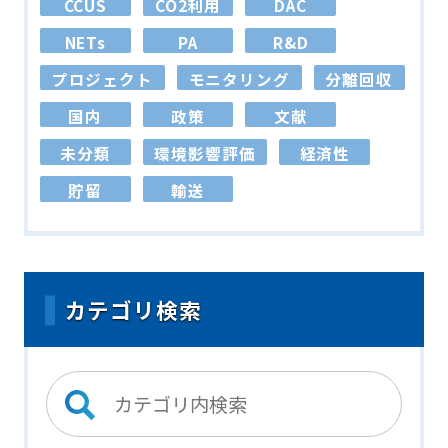
CCUS
CO2利用
DAC
NETs
PA
R&D
プロジェクト
モニタリング
分離回収
国内
政策
文献
未分類
環境影響評価
経済性
貯留
輸送
カテゴリ検索