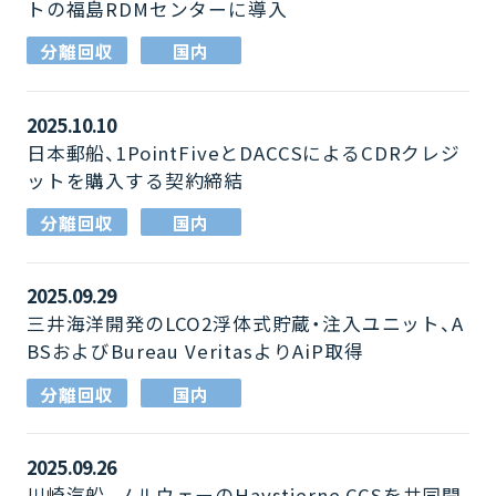
トの福島RDMセンターに導入
分離回収
国内
2025.10.10
日本郵船、1PointFiveとDACCSによるCDRクレジ
ットを購入する契約締結
分離回収
国内
2025.09.29
三井海洋開発のLCO2浮体式貯蔵・注入ユニット、A
BSおよびBureau VeritasよりAiP取得
分離回収
国内
2025.09.26
川崎汽船、ノルウェーのHavstjerne CCSを共同開