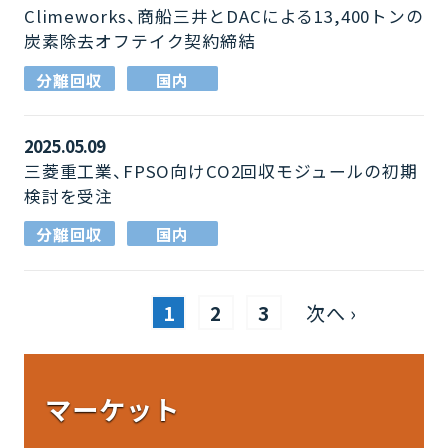
Climeworks、商船三井とDACによる13,400トンの
炭素除去オフテイク契約締結
分離回収
国内
2025.05.09
三菱重工業、FPSO向けCO2回収モジュールの初期
検討を受注
分離回収
国内
1
2
3
次へ ›
マーケット