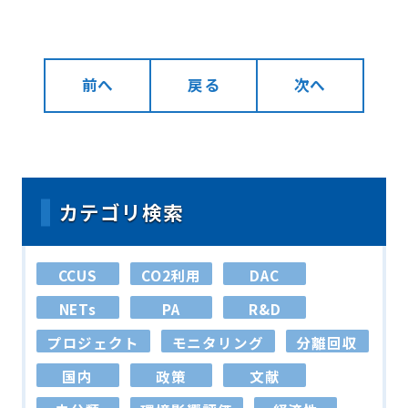
前へ
戻る
次へ
カテゴリ検索
CCUS
CO2利用
DAC
NETs
PA
R&D
プロジェクト
モニタリング
分離回収
国内
政策
文献