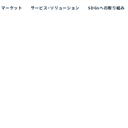
マーケット
サービス・ソリューション
SDGsへの取り組み
散シミュレーション
念
エネルギー
海洋拡散シミュレーション
社長挨拶
リューション
ト運用支援サービス P-SADS
在地
アスベスト計測支援システム
組織図
メコラス®
JANUS?
沿革
的リスク評価（PRA）
NUSが選ばれる理由-
海洋ごみ対策支援
及効果の評価
針
リスクコミュニケーション
事業登録・許可