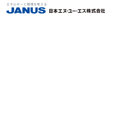
エネルギーと環境を考える
サービス・
マーケット
会社情報
環境
大気拡
経営理
ソリューション
ITソ
プラン
会社所
Why 
確率論
-JA
経済波
基本方