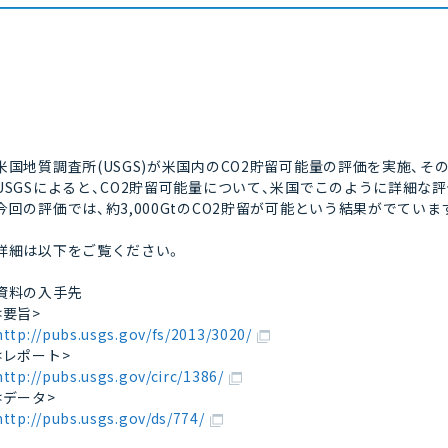
米国地質調査所(USGS)が米国内のCO2貯留可能量の評価を実施、そ
USGSによると、CO2貯留可能量について、米国でこのように詳細
今回の評価では、約3,000GtのCO2貯留が可能という結果がでていま
詳細は以下をご覧ください。
資料の入手先
<要旨>
http://pubs.usgs.gov/fs/2013/3020/
<レポート>
http://pubs.usgs.gov/circ/1386/
<データ>
http://pubs.usgs.gov/ds/774/