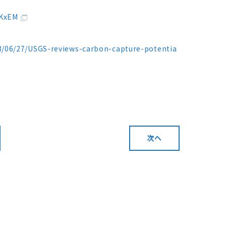
yKxEM
3/06/27/USGS-reviews-carbon-capture-potentia
次へ