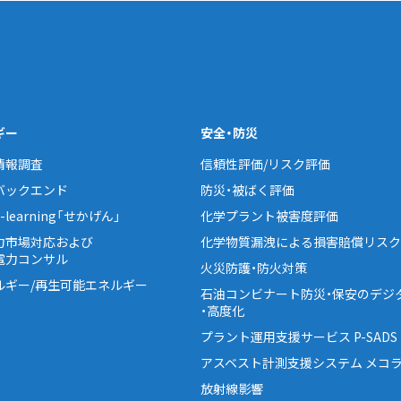
ギー
安全・防災
情報調査
信頼性評価/リスク評価
バックエンド
防災・被ばく評価
learning「せかげん」
化学プラント被害度評価
力市場対応および
化学物質漏洩による損害賠償リスク
電力コンサル
火災防護・防火対策
ルギー/再生可能エネルギー
石油コンビナート防災・保安のデジ
・高度化
プラント運用支援サービス P-SADS
アスベスト計測支援システム メコラ
放射線影響