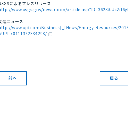
USGSによるプレスリリース
http://www.usgs.gov/newsroom/article.asp?ID=3628#.Uc2ff6
関連ニュース
http://www.upi.com/Business[_]News/Energy-Resources/201
l/UPI-70111372334298/
前へ
戻る