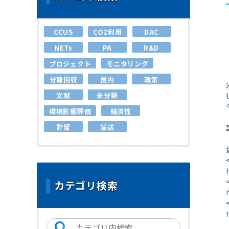
CCUS
CO2利用
DAC
NETs
PA
R&D
プロジェクト
モニタリング
分離回収
国内
政策
文献
未分類
環境影響評価
経済性
貯留
輸送
カテゴリ検索