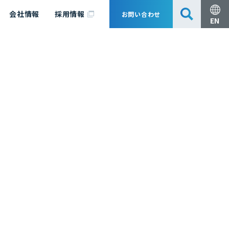
会社情報
採用情報
お問い合わせ
EN
安全・防災
脱炭素化コンサルティング
会社概要
事業組成支援・技術審査
エキスパート紹介
国内外アソシエイツ
医薬品製造のためのPDE・OEL設定
漁業補償
日揮グループ