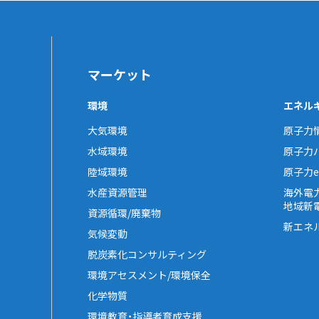
マーケット
環境
エネル
大気環境
原子力
水域環境
原子力
陸域環境
原子力e-
水産資源管理
海外電
地域新
資源循環/廃棄物
新エネ
気候変動
脱炭素化コンサルティング
環境アセスメント/環境保全
化学物質
環境教育・指導者育成支援