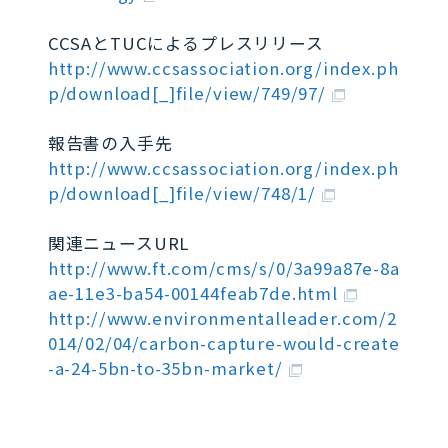
CCSAとTUCによるプレスリリース
http://www.ccsassociation.org/index.ph
p/download[_]file/view/749/97/
報告書の入手先
http://www.ccsassociation.org/index.ph
p/download[_]file/view/748/1/
関連ニュースURL
http://www.ft.com/cms/s/0/3a99a87e-8a
ae-11e3-ba54-00144feab7de.html
http://www.environmentalleader.com/2
014/02/04/carbon-capture-would-create
-a-24-5bn-to-35bn-market/