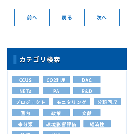
前へ
戻る
次へ
カテゴリ検索
CCUS
CO2利用
DAC
NETs
PA
R&D
プロジェクト
モニタリング
分離回収
国内
政策
文献
未分類
環境影響評価
経済性