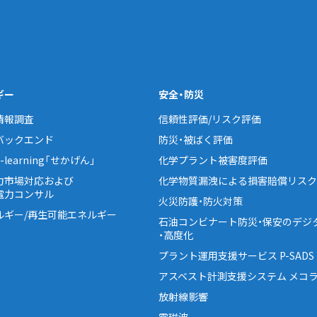
ギー
安全・防災
情報調査
信頼性評価/リスク評価
バックエンド
防災・被ばく評価
learning「せかげん」
化学プラント被害度評価
力市場対応および
化学物質漏洩による損害賠償リスク
電力コンサル
火災防護・防火対策
ルギー/再生可能エネルギー
石油コンビナート防災・保安のデジ
・高度化
プラント運用支援サービス P-SADS
アスベスト計測支援システム メコラ
放射線影響