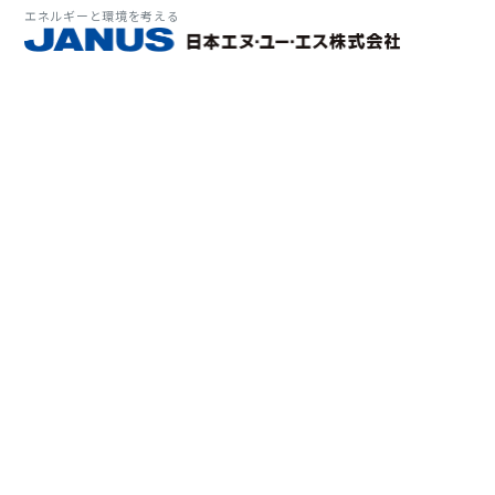
エネルギーと環境を考える
サービス・
マーケット
会社情報
環境
大気拡
経営理
ソリューション
ITソ
プラン
会社所
Why 
確率論
-JA
経済波
基本方