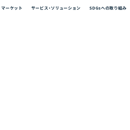
マーケット
サービス・ソリューション
SDGsへの取り組み
散シミュレーション
念
エネルギー
海洋拡散シミュレーション
社長挨拶
リューション
ト運用支援サービス P-SADS
在地
アスベスト計測支援システム
組織図
メコラス®
JANUS?
沿革
的リスク評価（PRA）
NUSが選ばれる理由-
海洋ごみ対策支援
及効果の評価
針
リスクコミュニケーション
事業登録・許可