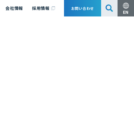
会社情報
採用情報
お問い合わせ
EN
安全・防災
脱炭素化コンサルティング
会社概要
事業組成支援・技術審査
エキスパート紹介
国内外アソシエイツ
医薬品製造のためのPDE・OEL設定
漁業補償
日揮グループ