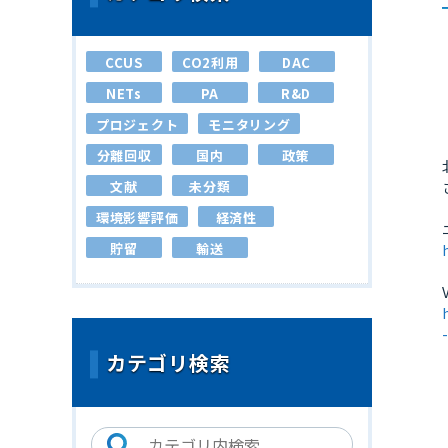
CCUS
CO2利用
DAC
NETs
PA
R&D
プロジェクト
モニタリング
分離回収
国内
政策
文献
未分類
環境影響評価
経済性
貯留
輸送
カテゴリ検索