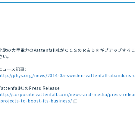
北欧の大手電力のVattenfall社がＣＣＳのＲ＆Ｄをギブアップ
さい。
ニュース記事：
http://phys.org/news/2014-05-sweden-vattenfall-abandons-
Vattenfall社のPress Release
http://corporate.vattenfall.com/news-and-media/press-releas
-projects-to-boost-its-business/