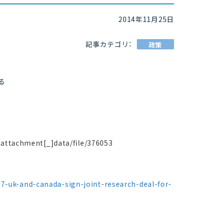
2014年11月25日
記事カテゴリ：
政策
る
attachment[_]data/file/376053
7-uk-and-canada-sign-joint-research-deal-for-