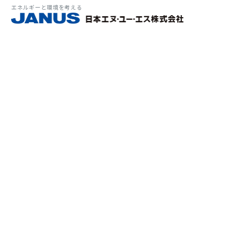
エネルギーと環境を考える
サービス・
マーケット
会社情報
環境
大気拡
経営理
ソリューション
ITソ
プラン
会社所
Why 
確率論
-JA
経済波
基本方