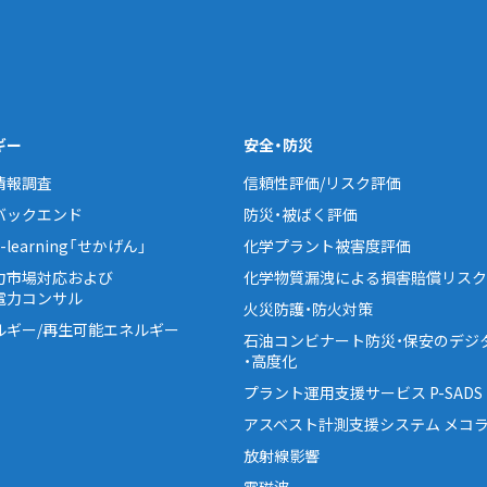
ギー
安全・防災
情報調査
信頼性評価/リスク評価
バックエンド
防災・被ばく評価
learning「せかげん」
化学プラント被害度評価
力市場対応および
化学物質漏洩による損害賠償リスク
電力コンサル
火災防護・防火対策
ルギー/再生可能エネルギー
石油コンビナート防災・保安のデジ
・高度化
プラント運用支援サービス P-SADS
アスベスト計測支援システム メコラ
放射線影響