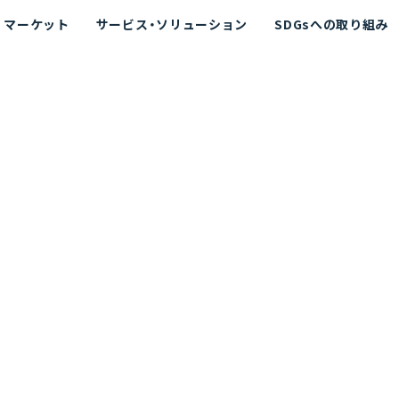
マーケット
サービス・ソリューション
SDGsへの取り組み
散シミュレーション
念
エネルギー
海洋拡散シミュレーション
社長挨拶
リューション
ト運用支援サービス P-SADS
在地
アスベスト計測支援システム
組織図
メコラス®
JANUS?
沿革
的リスク評価（PRA）
NUSが選ばれる理由-
海洋ごみ対策支援
及効果の評価
針
リスクコミュニケーション
事業登録・許可