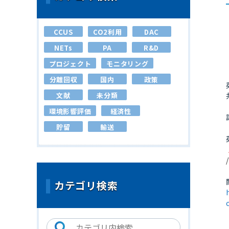
CCUS
CO2利用
DAC
NETs
PA
R&D
プロジェクト
モニタリング
分離回収
国内
政策
文献
未分類
環境影響評価
経済性
貯留
輸送
カテゴリ検索