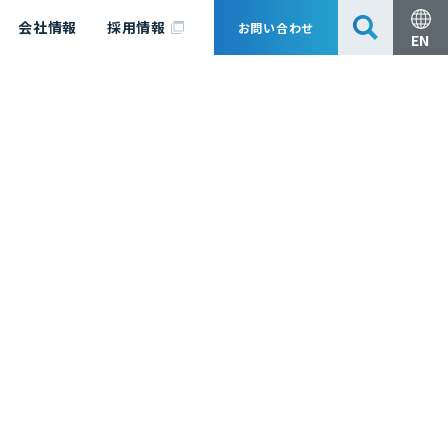
会社情報
採用情報
お問い合わせ
EN
安全・防災
脱炭素化コンサルティング
会社概要
事業組成支援・技術審査
エキスパート紹介
国内外アソシエイツ
医薬品製造のためのPDE・OEL設定
漁業補償
日揮グループ