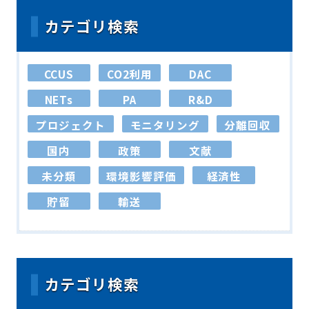
カテゴリ検索
CCUS
CO2利用
DAC
NETs
PA
R&D
プロジェクト
モニタリング
分離回収
国内
政策
文献
未分類
環境影響評価
経済性
貯留
輸送
カテゴリ検索