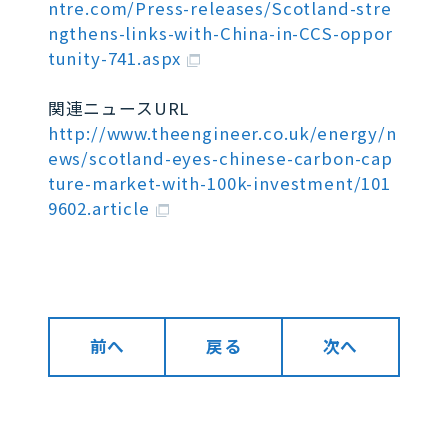
ntre.com/Press-releases/Scotland-stre
ngthens-links-with-China-in-CCS-oppor
tunity-741.aspx
関連ニュースURL
http://www.theengineer.co.uk/energy/n
ews/scotland-eyes-chinese-carbon-cap
ture-market-with-100k-investment/101
9602.article
前へ
戻る
次へ