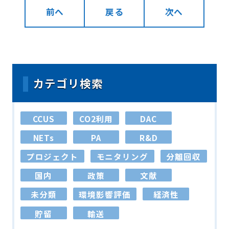
前へ
戻る
次へ
カテゴリ検索
CCUS
CO2利用
DAC
NETs
PA
R&D
プロジェクト
モニタリング
分離回収
国内
政策
文献
未分類
環境影響評価
経済性
貯留
輸送