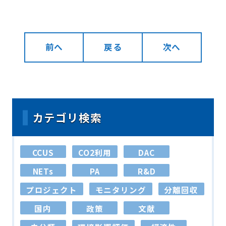
前へ
戻る
次へ
カテゴリ検索
CCUS
CO2利用
DAC
NETs
PA
R&D
プロジェクト
モニタリング
分離回収
国内
政策
文献