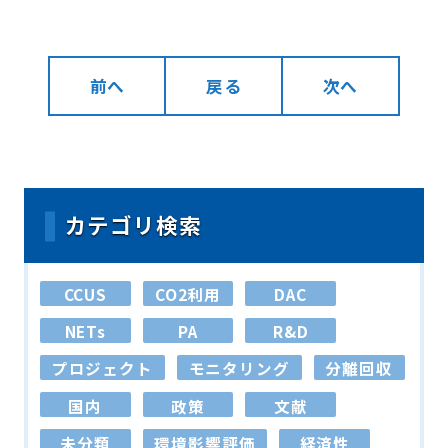
前へ
戻る
次へ
カテゴリ検索
CCUS
CO2利用
DAC
NETs
PA
R&D
プロジェクト
モニタリング
分離回収
国内
政策
文献
未分類
環境影響評価
経済性