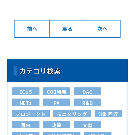
前へ
戻る
次へ
カテゴリ検索
CCUS
CO2利用
DAC
NETs
PA
R&D
プロジェクト
モニタリング
分離回収
国内
政策
文献