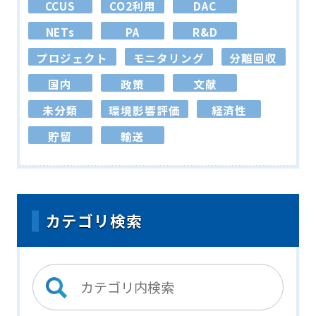
CCUS
CO2利用
DAC
NETs
PA
R&D
プロジェクト
モニタリング
分離回収
国内
政策
文献
未分類
環境影響評価
経済性
貯留
輸送
カテゴリ検索