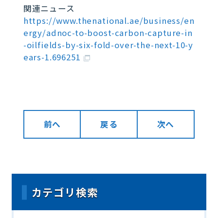
関連ニュース
https://www.thenational.ae/business/en
ergy/adnoc-to-boost-carbon-capture-in
-oilfields-by-six-fold-over-the-next-10-y
ears-1.696251
前へ
戻る
次へ
カテゴリ検索