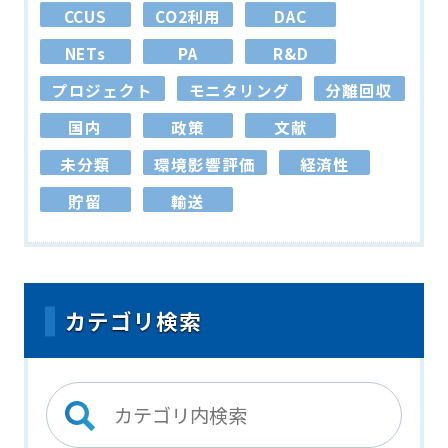
CCUS
CO2利用
DAC
NETs
PA
R&D
プロジェクト
モニタリング
分離回収
国内
政策
文献
未分類
環境影響評価
経済性
貯留
輸送
カテゴリ検索