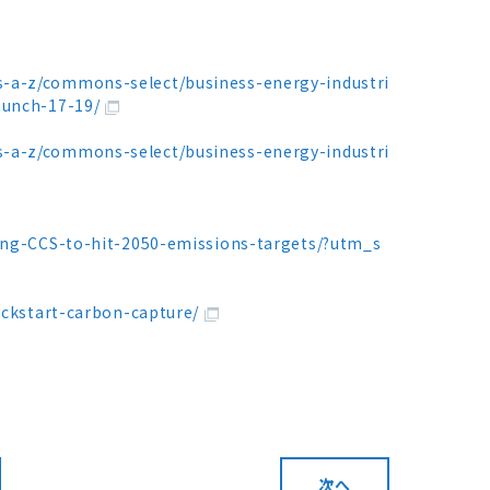
-a-z/commons-select/business-energy-industri
aunch-17-19/
-a-z/commons-select/business-energy-industri
sing-CCS-to-hit-2050-emissions-targets/?utm_s
ickstart-carbon-capture/
次へ