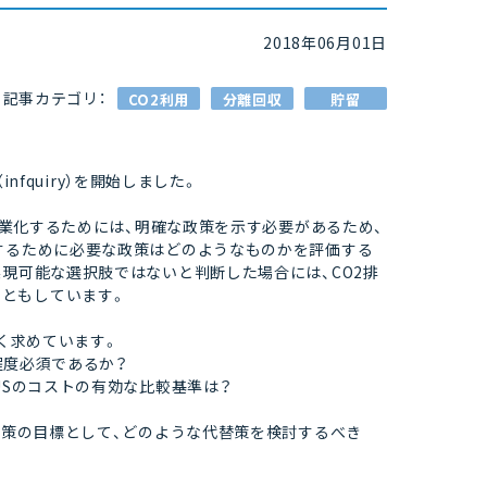
2018年06月01日
記事カテゴリ：
CO2利用
分離回収
貯留
nfquiry）を開始しました。
、商業化するためには、明確な政策を示す必要があるため、
現するために必要な政策はどのようなものかを評価する
実現可能な選択肢ではないと判断した場合には、CO2排
ともしています。
広く求めています。
の程度必須であるか？
USのコストの有効な比較基準は？
動対策の目標として、どのような代替策を検討するべき