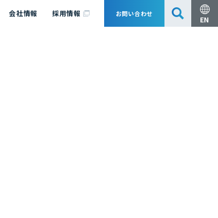
会社情報
採用情報
お問い合わせ
EN
安全・防災
脱炭素化コンサルティング
会社概要
事業組成支援・技術審査
エキスパート紹介
国内外アソシエイツ
医薬品製造のためのPDE・OEL設定
漁業補償
日揮グループ