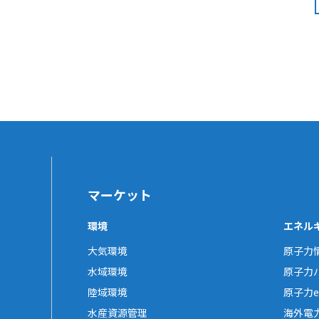
マーケット
環境
エネル
大気環境
原子力
水域環境
原子力
陸域環境
原子力e-
水産資源管理
海外電