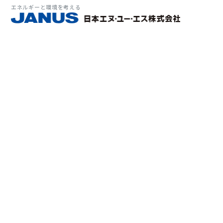
エネルギーと環境を考える
サービス・
マーケット
会社情報
環境
大気拡
経営理
ソリューション
ITソ
プラン
会社所
Why 
確率論
-JA
経済波
基本方