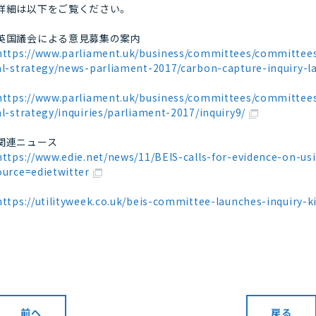
詳細は以下をご覧ください。
英国議会による意見募集の案内
https://www.parliament.uk/business/committees/committees
al-strategy/news-parliament-2017/carbon-capture-inquiry-l
https://www.parliament.uk/business/committees/committees
al-strategy/inquiries/parliament-2017/inquiry9/
関連ニュース
https://www.edie.net/news/11/BEIS-calls-for-evidence-on-u
ource=edietwitter
https://utilityweek.co.uk/beis-committee-launches-inquiry-k
前へ
戻る