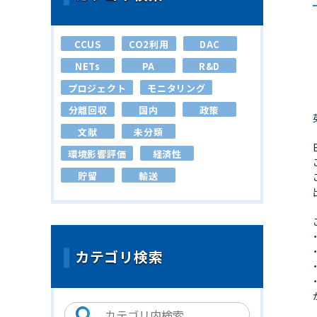
CCUS
CO2利用
DAC
NETs
PA
R&D
プロジェクト
モニタリング
分離回収
国内
政策
文献
未分類
環境影響評価
経済性
貯留
輸送
カテゴリ検索