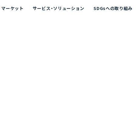
マーケット
サービス・ソリューション
SDGsへの取り組み
散シミュレーション
念
エネルギー
海洋拡散シミュレーション
社長挨拶
リューション
ト運用支援サービス P-SADS
在地
アスベスト計測支援システム
組織図
メコラス®
JANUS?
沿革
的リスク評価（PRA）
NUSが選ばれる理由-
海洋ごみ対策支援
及効果の評価
針
リスクコミュニケーション
事業登録・許可