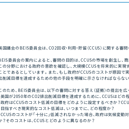
英国議会のBEIS委員会は、CO2回収・利用・貯留（CCUS）に関する審問（i
BEIS委員会の案内によると、審問の目的は、CCUSの市場を創生し
この分野における政府の意欲を確認し、大規模CCUSを将来的に実
ことであるとしています。また、もし政府がCCUSのコストが原因で
出削減目標を達成するための他の手段を明確に示さなければならない
このため、BEIS委員会は、以下の審問に対する答え（証拠）の提出を
・英国が2050年のCO2排出削減目標を達成するために、CCUSはど
・政府はCCUSのコスト低減の目標をどのように設定するべきか？CC
・目指すべき現実的なコスト低減は、いつまでに、どの程度か？
・CCUSのコストが「十分に」低減されなかった場合、政府は気候変
か？そのコストは、CCUSとどのように異なるのか？