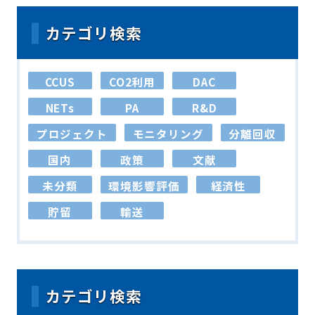
カテゴリ検索
CCUS
CO2利用
DAC
NETs
PA
R&D
プロジェクト
モニタリング
分離回収
国内
政策
文献
未分類
環境影響評価
経済性
貯留
輸送
カテゴリ検索