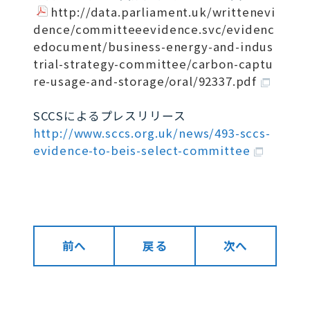
http://data.parliament.uk/writtenevi
dence/committeeevidence.svc/evidenc
edocument/business-energy-and-indus
trial-strategy-committee/carbon-captu
re-usage-and-storage/oral/92337.pdf
SCCSによるプレスリリース
http://www.sccs.org.uk/news/493-sccs-
evidence-to-beis-select-committee
前へ
戻る
次へ