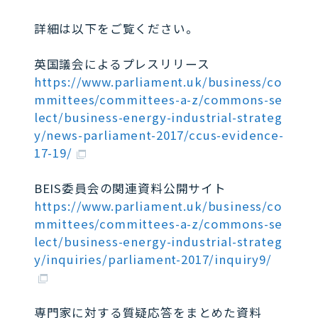
詳細は以下をご覧ください。
英国議会によるプレスリリース
https://www.parliament.uk/business/co
mmittees/committees-a-z/commons-se
lect/business-energy-industrial-strateg
y/news-parliament-2017/ccus-evidence-
17-19/
BEIS委員会の関連資料公開サイト
https://www.parliament.uk/business/co
mmittees/committees-a-z/commons-se
lect/business-energy-industrial-strateg
y/inquiries/parliament-2017/inquiry9/
専門家に対する質疑応答をまとめた資料