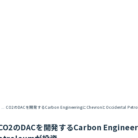
CO2のDACを開発するCarbon EngineeringにChevronとOccidental Pet
CO2のDACを開発するCarbon Engineeri