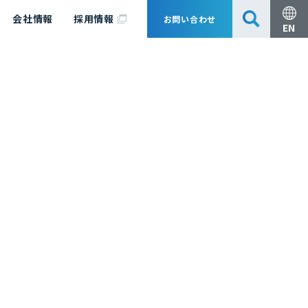
会社情報
採用情報
お問い合わせ
EN
安全・防災
脱炭素化コンサルティング
会社概要
事業組成支援・技術審査
エキスパート紹介
国内外アソシエイツ
医薬品製造のためのPDE・OEL設定
漁業補償
日揮グループ