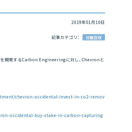
2019年01月10日
記事カテゴリ：
分離回収
を開発するCarbon Engineeringに対し、Chevronと
stment/chevron-occidental-invest-in-co2-remov
vron-occidental-buy-stake-in-carbon-capturing