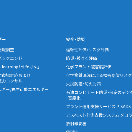
ギー
安全・防災
情報調査
信頼性評価/リスク評価
バックエンド
防災・被ばく評価
learning「せかげん」
化学プラント被害度評価
力市場対応および
化学物質漏洩による損害賠償リスク
電力コンサル
火災防護・防火対策
ルギー/再生可能エネルギー
石油コンビナート防災・保安のデジ
・高度化
プラント運用支援サービス P-SADS
アスベスト計測支援システム メコラ
放射線影響