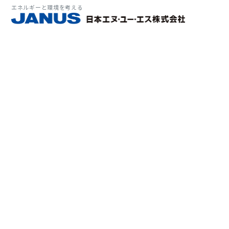
エネルギーと環境を考える
サービス・
マーケット
会社情報
環境
大気拡
経営理
ソリューション
ITソ
プラン
会社所
Why 
確率論
-JA
経済波
基本方