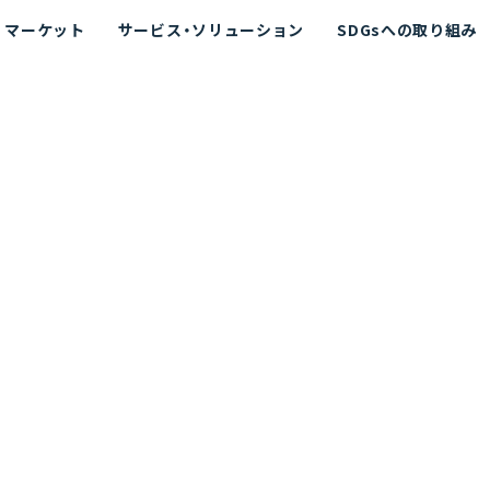
マーケット
サービス・ソリューション
SDGsへの取り組み
散シミュレーション
念
エネルギー
海洋拡散シミュレーション
社長挨拶
リューション
ト運用支援サービス P-SADS
在地
アスベスト計測支援システム
組織図
メコラス®
JANUS?
沿革
的リスク評価（PRA）
NUSが選ばれる理由-
海洋ごみ対策支援
及効果の評価
針
リスクコミュニケーション
事業登録・許可