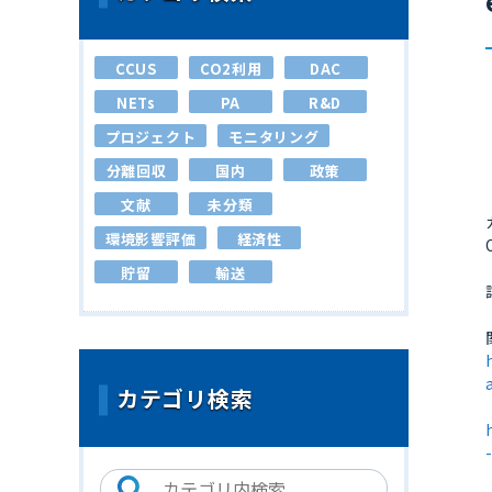
CCUS
CO2利用
DAC
NETs
PA
R&D
プロジェクト
モニタリング
分離回収
国内
政策
文献
未分類
環境影響評価
経済性
貯留
輸送
カテゴリ検索