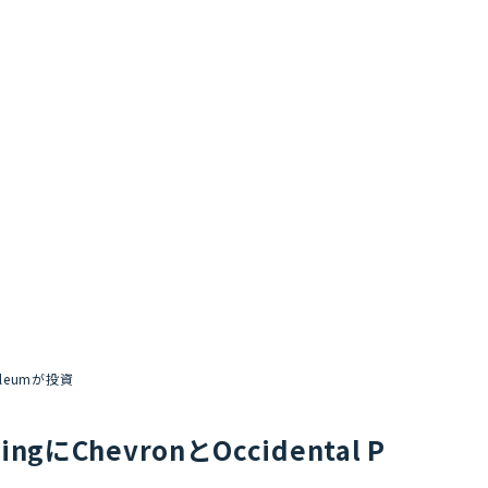
roleumが投資
ngにChevronとOccidental P