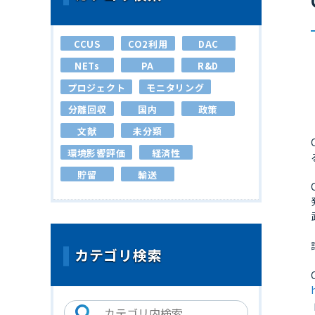
CCUS
CO2利用
DAC
NETs
PA
R&D
プロジェクト
モニタリング
分離回収
国内
政策
文献
未分類
環境影響評価
経済性
貯留
輸送
カテゴリ検索