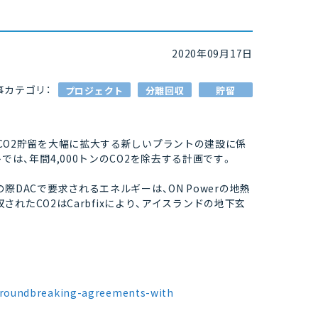
2020年09月17日
事カテゴリ：
プロジェクト
分離回収
貯留
C）とCO2貯留を大幅に拡大する新しいプラントの建設に係
ントでは、年間4,000トンのCO2を除去する計画です。
この際DACで要求されるエネルギーは、ON Powerの地熱
たCO2はCarbfixにより、アイスランドの地下玄
groundbreaking-agreements-with