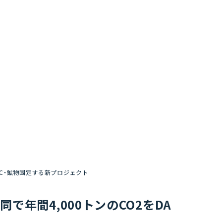
O2をDAC・鉱物固定する新プロジェクト
rと共同で年間4,000トンのCO2をDA