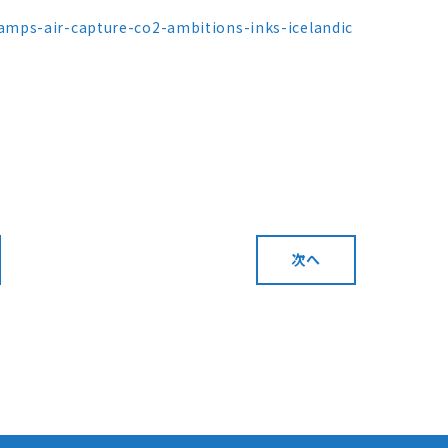
mps-air-capture-co2-ambitions-inks-icelandic
次へ