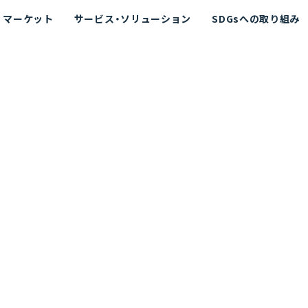
マーケット
サービス・ソリューション
SDGsへの取り組み
散シミュレーション
念
エネルギー
海洋拡散シミュレーション
社長挨拶
リューション
ト運用支援サービス P-SADS
在地
アスベスト計測支援システム
組織図
メコラス®
JANUS?
沿革
的リスク評価（PRA）
NUSが選ばれる理由-
海洋ごみ対策支援
及効果の評価
針
リスクコミュニケーション
事業登録・許可