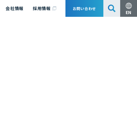
会社情報
採用情報
お問い合わせ
EN
安全・防災
脱炭素化コンサルティング
会社概要
事業組成支援・技術審査
エキスパート紹介
国内外アソシエイツ
医薬品製造のためのPDE・OEL設定
漁業補償
日揮グループ