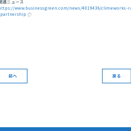
関連ニュース
https://www.businessgreen.com/news/4019436/climeworks-ra
-partnership
前へ
戻る