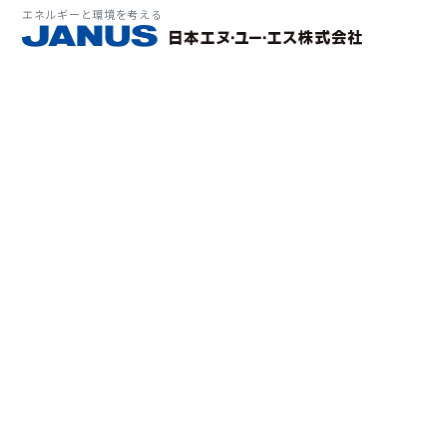
エネルギーと環境を考える
サービス・
マーケット
会社情報
環境
大気拡
経営理
ソリューション
ITソ
プラン
会社所
Why 
確率論
-JA
経済波
基本方