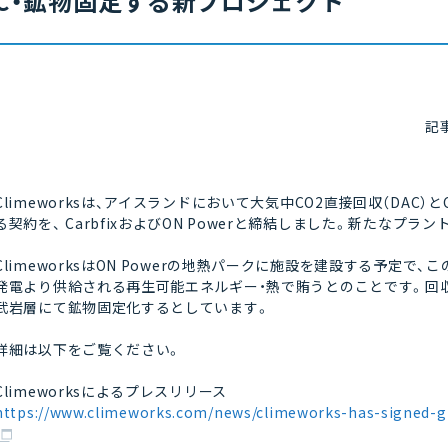
C・鉱物固定する新プロジェクト
記
Climeworksは、アイスランドにおいて大気中CO2直接回収（DA
る契約を、 CarbfixおよびON Powerと締結しました。新たなプラ
ClimeworksはON Powerの地熱パークに施設を建設する予定で、
発電より供給される再生可能エネルギー・熱で賄うとのことです。回収され
武岩層にて鉱物固定化するとしています。
詳細は以下をご覧ください。
Climeworksによるプレスリリース
https://www.climeworks.com/news/climeworks-has-signed-