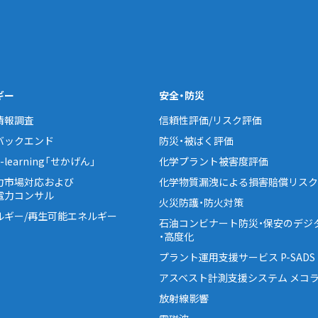
ギー
安全・防災
情報調査
信頼性評価/リスク評価
バックエンド
防災・被ばく評価
learning「せかげん」
化学プラント被害度評価
力市場対応および
化学物質漏洩による損害賠償リスク
電力コンサル
火災防護・防火対策
ルギー/再生可能エネルギー
石油コンビナート防災・保安のデジ
・高度化
プラント運用支援サービス P-SADS
アスベスト計測支援システム メコラ
放射線影響