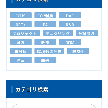
CCUS
CO2利用
DAC
NETs
PA
R&D
プロジェクト
モニタリング
分離回収
国内
政策
文献
未分類
環境影響評価
経済性
貯留
輸送
カテゴリ検索