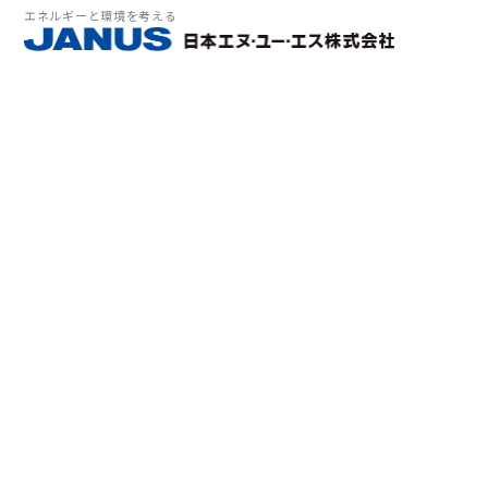
エネルギーと環境を考える
サービス・
マーケット
会社情報
環境
大気拡
経営理
ソリューション
ITソ
プラン
会社所
Why 
確率論
-JA
経済波
基本方