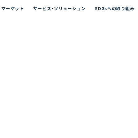
マーケット
サービス・ソリューション
SDGsへの取り組み
散シミュレーション
念
エネルギー
海洋拡散シミュレーション
社長挨拶
リューション
ト運用支援サービス P-SADS
在地
アスベスト計測支援システム
組織図
メコラス®
JANUS?
沿革
的リスク評価（PRA）
NUSが選ばれる理由-
海洋ごみ対策支援
及効果の評価
針
リスクコミュニケーション
事業登録・許可