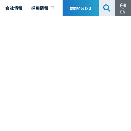
会社情報
採用情報
お問い合わせ
EN
安全・防災
脱炭素化コンサルティング
会社概要
事業組成支援・技術審査
エキスパート紹介
国内外アソシエイツ
医薬品製造のためのPDE・OEL設定
漁業補償
日揮グループ