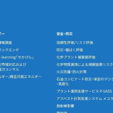
ギー
安全・防災
情報調査
信頼性評価/リスク評価
バックエンド
防災・被ばく評価
learning「せかげん」
化学プラント被害度評価
力市場対応および
化学物質漏洩による損害賠償リスク
電力コンサル
火災防護・防火対策
ルギー/再生可能エネルギー
石油コンビナート防災・保安のデジ
・高度化
プラント運用支援サービス P-SADS
アスベスト計測支援システム メコラ
放射線影響