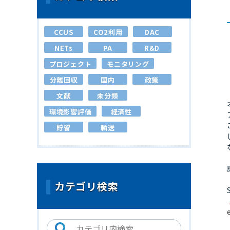
CCUS
CO2利用
DAC
NETs
PA
R&D
プロジェクト
モニタリング
分離回収
国内
政策
文献
未分類
環境影響評価
経済性
貯留
輸送
カテゴリ検索