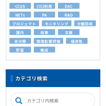
CCUS
CO2利用
DAC
NETs
PA
R&D
プロジェクト
モニタリング
分離回収
国内
政策
文献
未分類
環境影響評価
経済性
貯留
輸送
カテゴリ検索