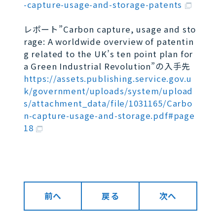
-capture-usage-and-storage-patents
レポート”Carbon capture, usage and sto
rage: A worldwide overview of patentin
g related to the UK’s ten point plan for
a Green Industrial Revolution”の入手先
https://assets.publishing.service.gov.u
k/government/uploads/system/upload
s/attachment_data/file/1031165/Carbo
n-capture-usage-and-storage.pdf#page
18
前へ
戻る
次へ