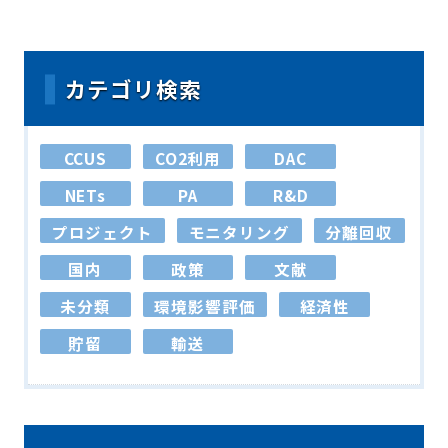
カテゴリ検索
CCUS
CO2利用
DAC
NETs
PA
R&D
プロジェクト
モニタリング
分離回収
国内
政策
文献
未分類
環境影響評価
経済性
貯留
輸送