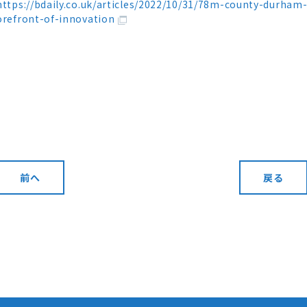
https://bdaily.co.uk/articles/2022/10/31/78m-county-durham-
orefront-of-innovation
前へ
戻る