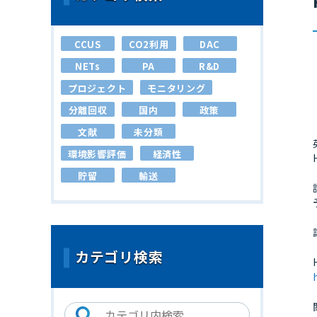
CCUS
CO2利用
DAC
NETs
PA
R&D
プロジェクト
モニタリング
分離回収
国内
政策
文献
未分類
環境影響評価
経済性
貯留
輸送
カテゴリ検索