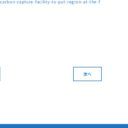
carbon-capture-facility-to-put-region-at-the-f
次へ