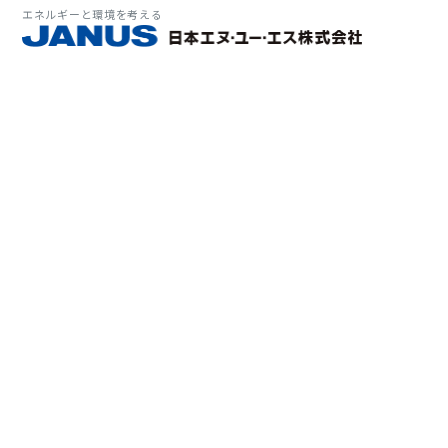
エネルギーと環境を考える
サービス・
マーケット
会社情報
環境
大気拡
経営理
ソリューション
ITソ
プラン
会社所
Why 
確率論
-JA
経済波
基本方