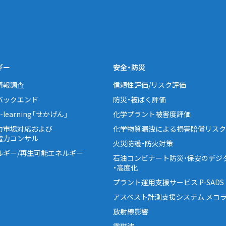
ギー
安全・防災
情報調査
信頼性評価/リスク評価
バックエンド
防災・被ばく評価
learning「せかげん」
化学プラント被害度評価
力市場対応および
化学物質漏洩による損害賠償リスク
電力コンサル
火災防護・防火対策
ルギー/再生可能エネルギー
石油コンビナート防災・保安のデジ
・高度化
プラント運用支援サービス P-SADS
アスベスト計測支援システム メコラ
放射線影響