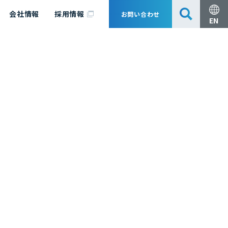
会社情報
採用情報
お問い合わせ
EN
安全・防災
脱炭素化コンサルティング
会社概要
事業組成支援・技術審査
エキスパート紹介
国内外アソシエイツ
医薬品製造のためのPDE・OEL設定
漁業補償
日揮グループ