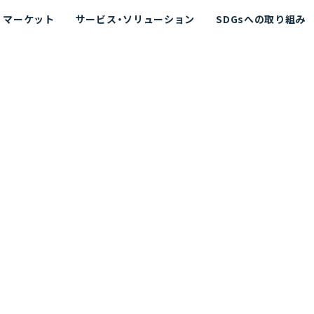
マーケット
サービス・ソリューション
SDGsへの取り組み
散シミュレーション
念
エネルギー
海洋拡散シミュレーション
社長挨拶
リューション
ト運用支援サービス P-SADS
在地
アスベスト計測支援システム
組織図
メコラス®
JANUS?
沿革
的リスク評価（PRA）
NUSが選ばれる理由-
海洋ごみ対策支援
及効果の評価
針
リスクコミュニケーション
事業登録・許可