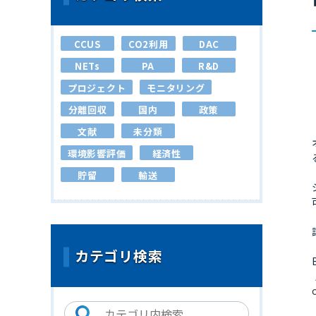
CCUS
CO2利用
DAC
NETs
PA
R&D
プロジェクト
モニタリング
分離回収
国内
政策
文献
未分類
環境影響評価
経済性
貯留
輸送
カテゴリ検索