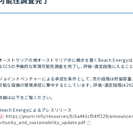
可能性調査完了
オーストラリアの南オーストラリア州に拠点を置くBeach Energyは、Vi
るCCSの予備的な実現可能性調査を完了し、評価・選定段階に入るこ
ジョイントベンチャーによる承認を条件として、次の段階は貯留容量、
可能な設備の環境承認に集中するとしています。評価・選定段階は20
詳細は以下をご覧ください。
Beach Energyによるプレスリリース
https://yourir.info/resources/0c5a441cf54ff229/annou
ortunity_and_sustainability_update.pdf