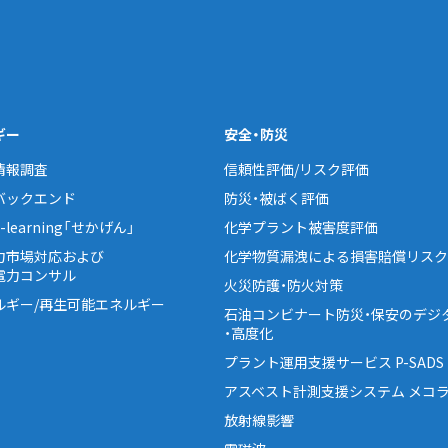
ギー
安全・防災
情報調査
信頼性評価/リスク評価
バックエンド
防災・被ばく評価
learning「せかげん」
化学プラント被害度評価
力市場対応および
化学物質漏洩による損害賠償リスク
電力コンサル
火災防護・防火対策
ルギー/再生可能エネルギー
石油コンビナート防災・保安のデジ
・高度化
プラント運用支援サービス P-SADS
アスベスト計測支援システム メコラ
放射線影響