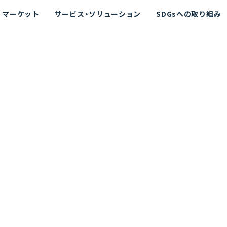
マーケット
サービス・ソリューション
SDGsへの取り組み
散シミュレーション
念
エネルギー
海洋拡散シミュレーション
社長挨拶
リューション
ト運用支援サービス P-SADS
在地
アスベスト計測支援システム
組織図
メコラス®
JANUS?
沿革
的リスク評価（PRA）
NUSが選ばれる理由-
海洋ごみ対策支援
及効果の評価
針
リスクコミュニケーション
事業登録・許可