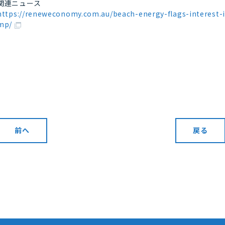
関連ニュース
https://reneweconomy.com.au/beach-energy-flags-interest-
mp/
前へ
戻る