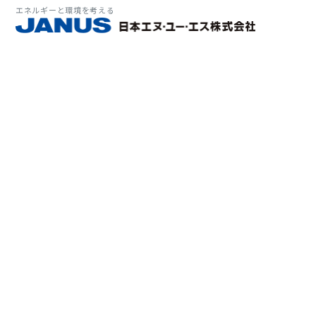
エネルギーと環境を考える
サービス・
マーケット
会社情報
環境
大気拡
経営理
ソリューション
ITソ
プラン
会社所
Why 
確率論
-JA
経済波
基本方