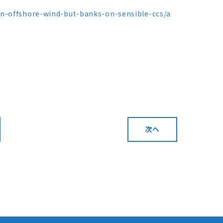
in-offshore-wind-but-banks-on-sensible-ccs/a
次へ