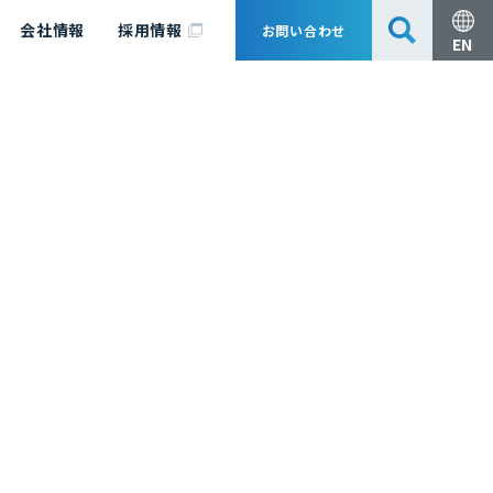
会社情報
採用情報
お問い合わせ
EN
安全・防災
脱炭素化コンサルティング
会社概要
事業組成支援・技術審査
エキスパート紹介
国内外アソシエイツ
医薬品製造のためのPDE・OEL設定
漁業補償
日揮グループ