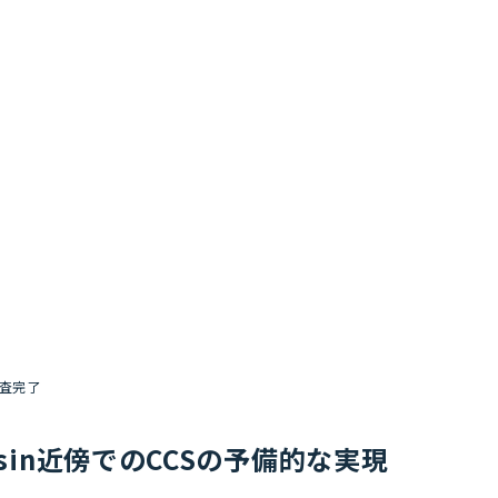
性調査完了
ay Basin近傍でのCCSの予備的な実現