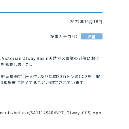
2022年10月18日
記事カテゴリ：
貯留
ctorian Otway Basin天然ガス事業の近傍におけ
とを発表しました。
貯留層選定、圧入性、及び年間20万トンのCO2を回収
23年度末に完了することが想定されています。
ncements/bpt.asx/6A1114940/BPT_Otway_CCS_opp