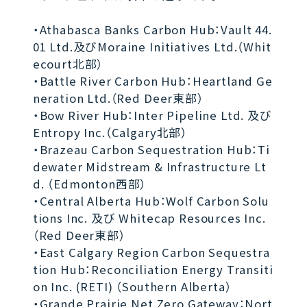
・Athabasca Banks Carbon Hub：Vault 44.
01 Ltd.及びMoraine Initiatives Ltd.（Whit
ecourt北部）
・Battle River Carbon Hub：Heartland Ge
neration Ltd.（Red Deer東部）
・Bow River Hub：Inter Pipeline Ltd. 及び
Entropy Inc.（Calgary北部）
・Brazeau Carbon Sequestration Hub：Ti
dewater Midstream & Infrastructure Lt
d. （Edmonton西部）
・Central Alberta Hub：Wolf Carbon Solu
tions Inc. 及び Whitecap Resources Inc.
（Red Deer東部）
・East Calgary Region Carbon Sequestra
tion Hub：Reconciliation Energy Transiti
on Inc. (RETI) （Southern Alberta）
・Grande Prairie Net Zero Gateway：Nort