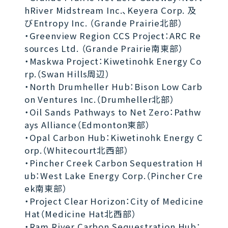
hRiver Midstream Inc.、Keyera Corp. 及
びEntropy Inc. （Grande Prairie北部）
・Greenview Region CCS Project：ARC Re
sources Ltd. （Grande Prairie南東部）
・Maskwa Project：Kiwetinohk Energy Co
rp.（Swan Hills周辺）
・North Drumheller Hub：Bison Low Carb
on Ventures Inc.（Drumheller北部）
・Oil Sands Pathways to Net Zero：Pathw
ays Alliance（Edmonton東部）
・Opal Carbon Hub：Kiwetinohk Energy C
orp.（Whitecourt北西部）
・Pincher Creek Carbon Sequestration H
ub：West Lake Energy Corp.（Pincher Cre
ek南東部）
・Project Clear Horizon：City of Medicine
Hat（Medicine Hat北西部）
・Ram River Carbon Sequestration Hub：