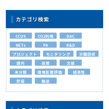
カテゴリ検索
CCUS
CO2利用
DAC
NETs
PA
R&D
プロジェクト
モニタリング
分離回収
国内
政策
文献
未分類
環境影響評価
経済性
貯留
輸送