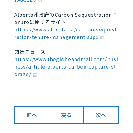
Alberta州政府のCarbon Sequestration T
enureに関するサイト
https://www.alberta.ca/carbon-sequest
ration-tenure-management.aspx
関連ニュース
https://www.theglobeandmail.com/busi
ness/article-alberta-carbon-capture-st
orage/
前へ
戻る
次へ