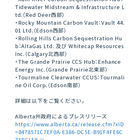
Tidewater Midstream & Infrastructure L
td.（Red Deer西部）
・Rocky Mountain Carbon Vault：Vault 44.
01 Ltd.（Edson西部）
・Rolling Hills Carbon Sequestration Hu
b：AltaGas Ltd. 及び Whitecap Resources
Inc.（Calgary北西部）
・The Grande Prairie CCS Hub：Enhance
Energy Inc.（Grande Prairie北東部）
・Tourmaline Clearwater CCUS：Tourmali
ne Oil Corp.（Edson南部）
詳細は以下をご覧ください。
Alberta州政府によるプレスリリース
https://www.alberta.ca/release.cfm?xID
=8478571C7EF0A-E386-DC5E-B91F4FE6C
7A8C1E9