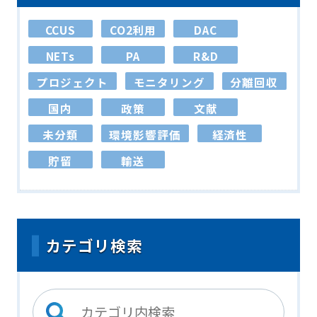
CCUS
CO2利用
DAC
NETs
PA
R&D
プロジェクト
モニタリング
分離回収
国内
政策
文献
未分類
環境影響評価
経済性
貯留
輸送
カテゴリ検索