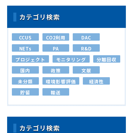
カテゴリ検索
CCUS
CO2利用
DAC
NETs
PA
R&D
プロジェクト
モニタリング
分離回収
国内
政策
文献
未分類
環境影響評価
経済性
貯留
輸送
カテゴリ検索