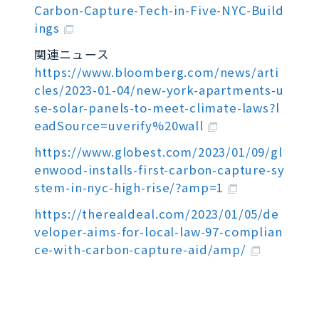
Carbon-Capture-Tech-in-Five-NYC-Build
ings
関連ニュース
https://www.bloomberg.com/news/arti
cles/2023-01-04/new-york-apartments-u
se-solar-panels-to-meet-climate-laws?l
eadSource=uverify%20wall
https://www.globest.com/2023/01/09/gl
enwood-installs-first-carbon-capture-sy
stem-in-nyc-high-rise/?amp=1
https://therealdeal.com/2023/01/05/de
veloper-aims-for-local-law-97-complian
ce-with-carbon-capture-aid/amp/