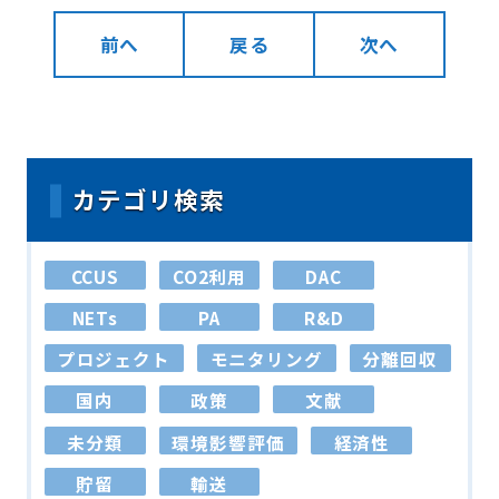
前へ
戻る
次へ
カテゴリ検索
CCUS
CO2利用
DAC
NETs
PA
R&D
プロジェクト
モニタリング
分離回収
国内
政策
文献
未分類
環境影響評価
経済性
貯留
輸送