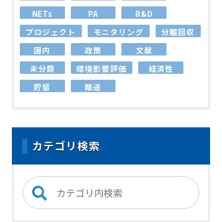
NETs
PA
R&D
プロジェクト
モニタリング
分離回収
国内
政策
文献
未分類
環境影響評価
経済性
貯留
輸送
カテゴリ検索