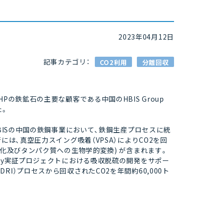
2023年04月12日
記事カテゴリ：
CO2利用
分離回収
の鉄鉱石の主要な顧客である中国のHBIS Group
た。
HBISの中国の鉄鋼事業において、鉄鋼生産プロセスに統
には、真空圧力スイング吸着（VPSA）によりCO2を回
物化及びタンパク質への生物学的変換) が含まれます。
allurgy実証プロジェクトにおける吸収脱硫の開発をサポー
I）プロセスから回収されたCO2を年間約60,000ト