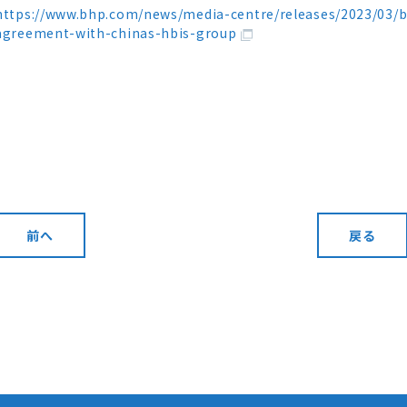
https://www.bhp.com/news/media-centre/releases/2023/03/bh
agreement-with-chinas-hbis-group
前へ
戻る