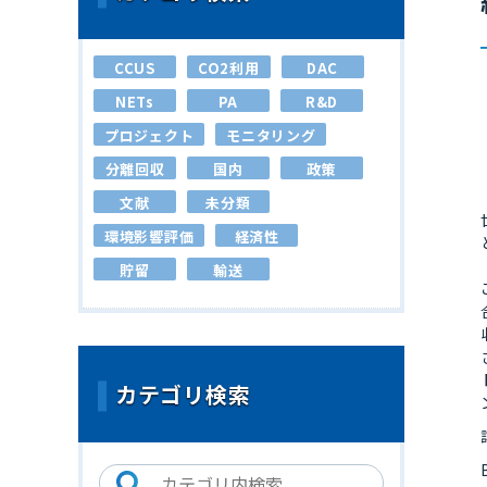
CCUS
CO2利用
DAC
NETs
PA
R&D
プロジェクト
モニタリング
分離回収
国内
政策
文献
未分類
環境影響評価
経済性
貯留
輸送
カテゴリ検索