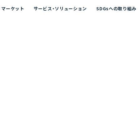
マーケット
サービス・ソリューション
SDGsへの取り組み
散シミュレーション
念
エネルギー
海洋拡散シミュレーション
社長挨拶
リューション
ト運用支援サービス P-SADS
在地
アスベスト計測支援システム
組織図
メコラス®
JANUS?
沿革
的リスク評価（PRA）
NUSが選ばれる理由-
海洋ごみ対策支援
及効果の評価
針
リスクコミュニケーション
事業登録・許可