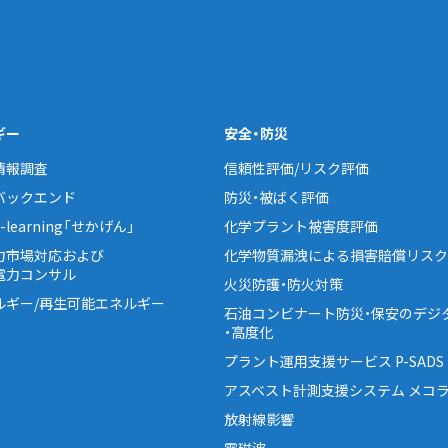
ギー
安全・防災
情報調査
信頼性評価/リスク評価
バックエンド
防災・被ばく評価
learning「せかげん」
化学プラント被害度評価
力市場対応および
化学物質漏洩による損害賠償リスク
電力コンサル
火災防護・防火対策
ルギー/再生可能エネルギー
石油コンビナート防災・保安のデジ
・高度化
プラント運用支援サービス P-SADS
アスベスト計測支援システム メコラ
放射線影響