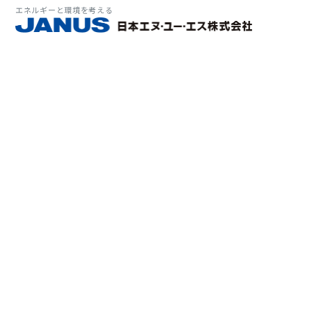
エネルギーと環境を考える
サービス・
マーケット
会社情報
環境
大気拡
経営理
ソリューション
ITソ
プラン
会社所
Why 
確率論
-JA
経済波
基本方