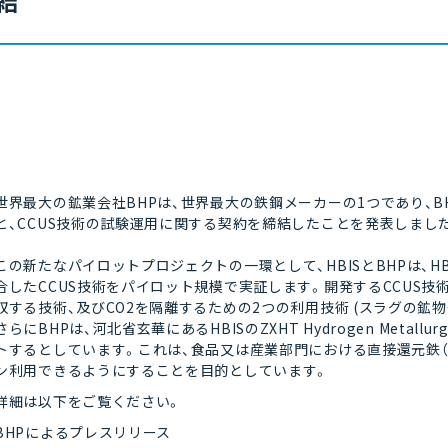
結
世界最大の鉱業会社BHPは、世界最大の鉄鋼メーカーの1つであり、BHP
と、CCUS技術の試験運用に関する契約を締結したことを発表しまし
この新たなパイロットプロジェクトの一環として、HBISとBHPは、
合したCCUS技術をパイロット規模で実証します。開発するCCUS技術
収する技術、及びCO2を隔離するための2つの利用技術 (スラグの鉱
さらにBHPは、河北省玄華にあるHBISのZXHT Hydrogen Met
トするとしています。これは、食品又は産業部門における直接還元鉄（DR
ン利用できるようにすることを目的としています。
詳細は以下をご覧ください。
BHPによるプレスリリース