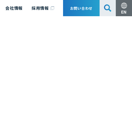
会社情報
採用情報
お問い合わせ
EN
安全・防災
脱炭素化コンサルティング
会社概要
事業組成支援・技術審査
エキスパート紹介
国内外アソシエイツ
医薬品製造のためのPDE・OEL設定
漁業補償
日揮グループ