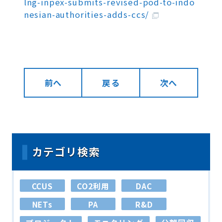
lng-inpex-submits-revised-pod-to-indo
nesian-authorities-adds-ccs/
前へ
戻る
次へ
カテゴリ検索
CCUS
CO2利用
DAC
NETs
PA
R&D