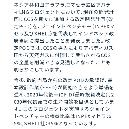
ネシア共和国アラフラ海マセラ鉱区アバデ
ィLNGプロジェクトにおいて、現在の開発計
画にCCSを新たに追加する改定開発計画（改
定POD）を、ジョイントベンチャー（INPEXマ
セラ及びSHELL）を代表してインドネシア政
府当局に提出したことを発表しました。改
定PODでは、CCSの導入によりアバディガス
田から天然ガスに付随して産出されるCO2
の全量を削減できる見通しとなったことも
明らかにしています。
今後、政府当局からの改定PODの承認後、基
本設計作業（FEED）が開始できるよう準備を
進め、2020年代後半にFID（最終投資決定）、2
030年代初頭での生産開始を目標としていま
す。このプロジェクトを実施するジョイン
トベンチャーの権益比率はINPEXマセラ：6
5%、SHELL社：35%となっています。