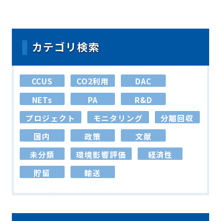
カテゴリ検索
CCUS
CO2利用
DAC
NETs
PA
R&D
プロジェクト
モニタリング
分離回収
国内
政策
文献
未分類
環境影響評価
経済性
貯留
輸送