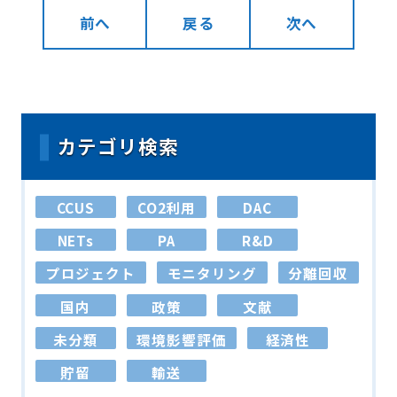
前へ
戻る
次へ
カテゴリ検索
CCUS
CO2利用
DAC
NETs
PA
R&D
プロジェクト
モニタリング
分離回収
国内
政策
文献
未分類
環境影響評価
経済性
貯留
輸送