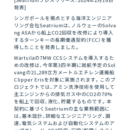
[Seatriumプレスリリース：2024年2月16日
発表]
シンガポールを拠点とする海洋エンジニア
リング会社Seatriumは、ノルウェーのSolva
ng ASAから船上CO2回収を改修により導入
するターンキーの長期優遇契約（FCC）を獲
得したことを発表しました。
Wärtsiläの7MW CCSシステムを導入するた
めの改修は、今年第3四半期に就航予定のSol
vangの21,289立方メートルエチレン運搬船
Clipper Erisを対象に実施されます。このプ
ロジェクトでは、アミン洗浄技術を使用して
主エンジンからの排気ガス中のCO2の70%
を船上で回収、液化、貯蔵するものです。本
契約に基づくSeatriumの主な業務範囲に
は、基本設計、詳細なエンジニアリング、調
達、電気システムおよび自動化システムのア