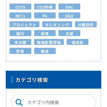
CCUS
CO2利用
DAC
NETs
PA
R&D
プロジェクト
モニタリング
分離回収
国内
政策
文献
未分類
環境影響評価
経済性
貯留
輸送
カテゴリ検索