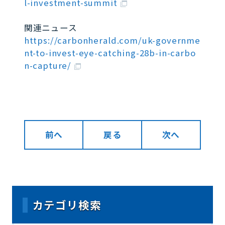
l-investment-summit
関連ニュース
https://carbonherald.com/uk-governme
nt-to-invest-eye-catching-28b-in-carbo
n-capture/
前へ
戻る
次へ
カテゴリ検索