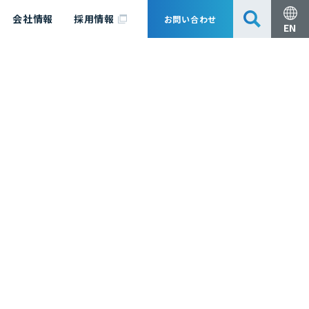
会社情報
採用情報
お問い合わせ
EN
安全・防災
脱炭素化コンサルティング
会社概要
事業組成支援・技術審査
エキスパート紹介
国内外アソシエイツ
医薬品製造のためのPDE・OEL設定
漁業補償
日揮グループ