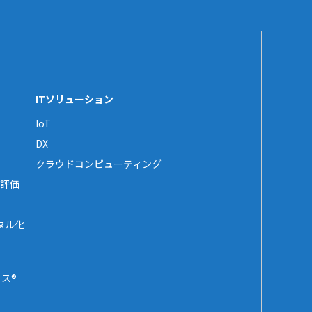
ITソリューション
IoT
DX
クラウドコンピューティング
評価
タル化
ス®