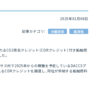
2025年01月06日
記事カテゴリ：
分離回収
経済性
出されるCO2除去クレジット（CDRクレジット）付き船舶燃
した。
国テキサス州で2025年からの稼働を予定しているDACCSプ
れるCDRクレジットを調達し、同社が供給する船舶燃料