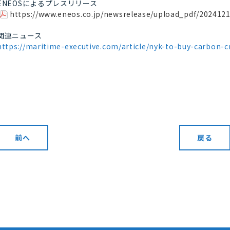
ENEOSによるプレスリリース
https://www.eneos.co.jp/newsrelease/upload_pdf/202412
関連ニュース
https://maritime-executive.com/article/nyk-to-buy-carbon-c
前へ
戻る