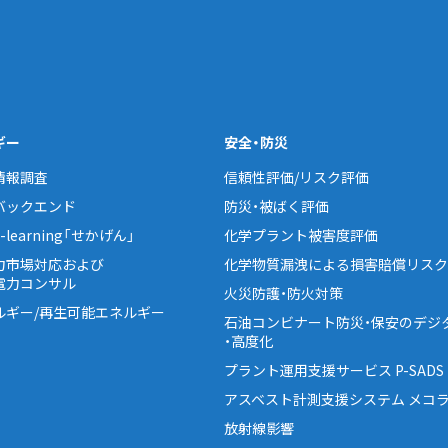
ギー
安全・防災
情報調査
信頼性評価/リスク評価
バックエンド
防災・被ばく評価
learning「せかげん」
化学プラント被害度評価
力市場対応および
化学物質漏洩による損害賠償リスク
電力コンサル
火災防護・防火対策
ルギー/再生可能エネルギー
石油コンビナート防災・保安のデジ
・高度化
プラント運用支援サービス P-SADS
アスベスト計測支援システム メコラ
放射線影響