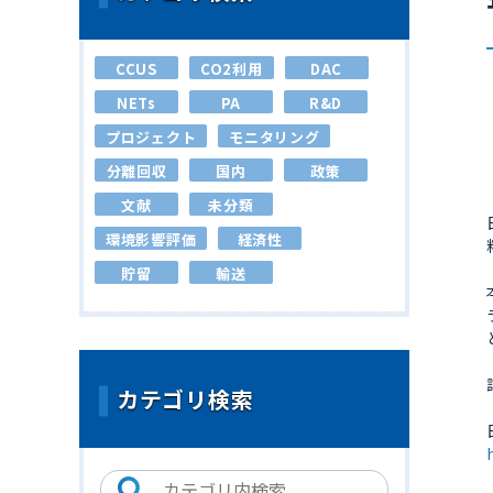
CCUS
CO2利用
DAC
NETs
PA
R&D
プロジェクト
モニタリング
分離回収
国内
政策
文献
未分類
環境影響評価
経済性
貯留
輸送
カテゴリ検索