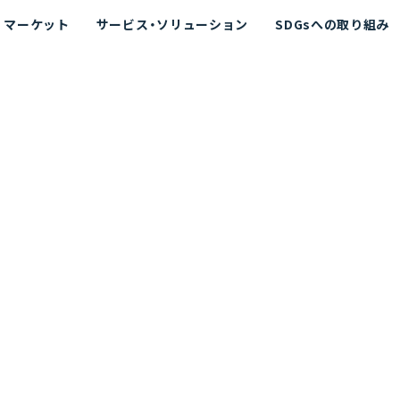
マーケット
サービス・ソリューション
SDGsへの取り組み
散シミュレーション
念
エネルギー
海洋拡散シミュレーション
社長挨拶
リューション
ト運用支援サービス P-SADS
在地
アスベスト計測支援システム
組織図
メコラス®
JANUS?
沿革
的リスク評価（PRA）
NUSが選ばれる理由-
海洋ごみ対策支援
及効果の評価
針
リスクコミュニケーション
事業登録・許可