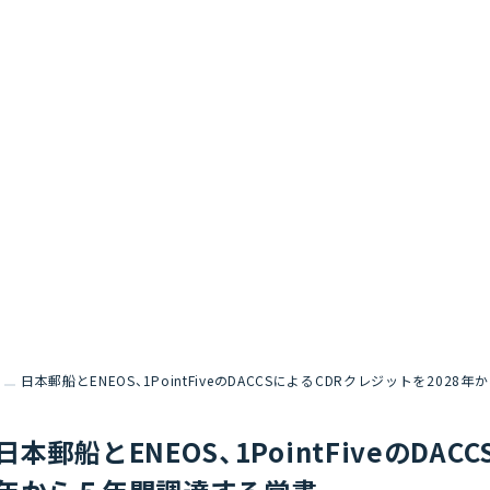
日本郵船とENEOS、1PointFiveのDACCSによるCDRクレジットを202
日本郵船とENEOS、1PointFiveのDA