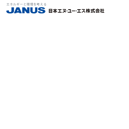
エネルギーと環境を考える
サービス・
マーケット
会社情報
環境
大気拡
経営理
ソリューション
ITソ
プラン
会社所
Why 
確率論
-JA
経済波
基本方