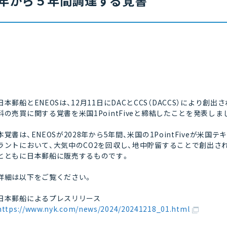
年から５年間調達する覚書
日本郵船とENEOSは、12月11日にDACとCCS（DACCS）により創
料の売買に関する覚書を米国1PointFiveと締結したことを発表しま
本覚書は、ENEOSが2028年から5年間、米国の1PointFiveが米
ラントにおいて、大気中のCO2を回収し、地中貯留することで創出さ
とともに日本郵船に販売するものです。
詳細は以下をご覧ください。
日本郵船によるプレスリリース
https://www.nyk.com/news/2024/20241218_01.html