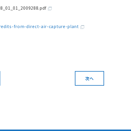
18_01_01_2009288.pdf
redits-from-direct-air-capture-plant
次へ