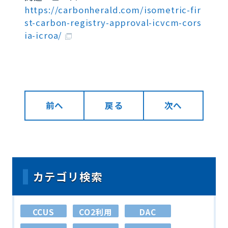
https://carbonherald.com/isometric-fir
st-carbon-registry-approval-icvcm-cors
ia-icroa/
前へ
戻る
次へ
カテゴリ検索
CCUS
CO2利用
DAC