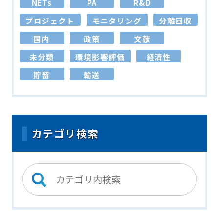
NETs
PA
R&D
プロジェクト
モニタリング
分離回収
国内
政策
文献
未分類
環境影響評価
経済性
貯留
輸送
カテゴリ検索