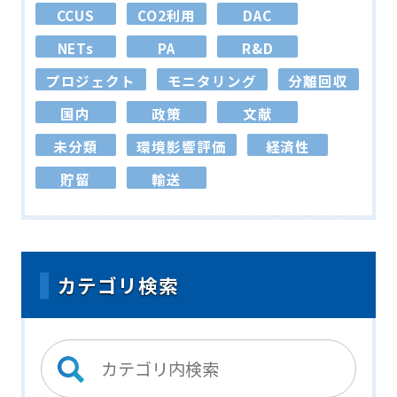
CCUS
CO2利用
DAC
NETs
PA
R&D
プロジェクト
モニタリング
分離回収
国内
政策
文献
未分類
環境影響評価
経済性
貯留
輸送
カテゴリ検索