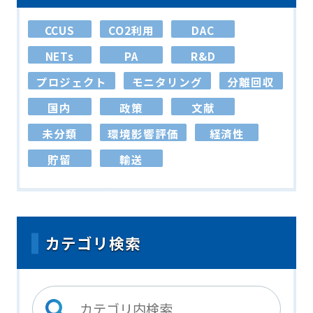
CCUS
CO2利用
DAC
NETs
PA
R&D
プロジェクト
モニタリング
分離回収
国内
政策
文献
未分類
環境影響評価
経済性
貯留
輸送
カテゴリ検索