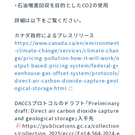
・石油増進回収を目的としたCO2の使用
詳細は以下をご覧ください。
カナダ政府によるプレスリリース
https://www.canada.ca/en/environment
-climate-change/services/climate-chan
ge/pricing-pollution-how-it-will-work/o
utput-based-pricing-system/federal-gr
eenhouse-gas-offset-system/protocols/
direct-air-carbon-dioxide-capture-geol
ogical-storage.html
DACCSプロトコルのドラフト「Preliminary
draft：Direct air carbon dioxide capture
and geological storage」入手先
https://publications.gc.ca/collection
s/collection_2025/eccc/En14-564-2024-e