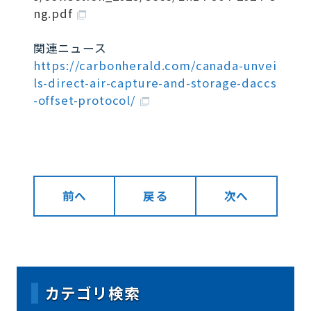
ng.pdf
関連ニュース
https://carbonherald.com/canada-unvei
ls-direct-air-capture-and-storage-daccs
-offset-protocol/
前へ
戻る
次へ
カテゴリ検索