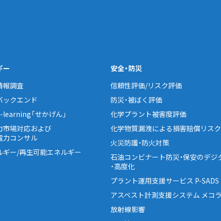
ギー
安全・防災
情報調査
信頼性評価/リスク評価
バックエンド
防災・被ばく評価
learning「せかげん」
化学プラント被害度評価
力市場対応および
化学物質漏洩による損害賠償リスク
電力コンサル
火災防護・防火対策
ルギー/再生可能エネルギー
石油コンビナート防災・保安のデジ
・高度化
プラント運用支援サービス P-SADS
アスベスト計測支援システム メコラ
放射線影響