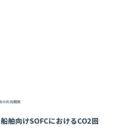
技術の共同開発
nと船舶向けSOFCにおけるCO2回