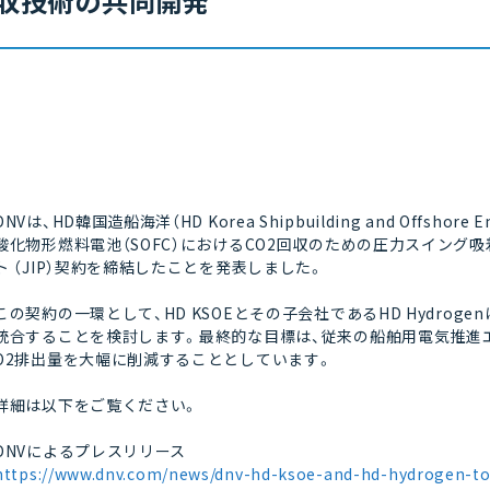
収技術の共同開発
DNVは、HD韓国造船海洋（HD Korea Shipbuilding and Offshore 
酸化物形燃料電池（SOFC）におけるCO2回収のための圧力スイング
ト （JIP）契約を締結したことを発表しました。
この契約の一環として、HD KSOEとその子会社であるHD Hydroge
統合することを検討します。最終的な目標は、従来の船舶用電気推進エン
O2排出量を大幅に削減することとしています。
詳細は以下をご覧ください。
DNVによるプレスリリース
https://www.dnv.com/news/dnv-hd-ksoe-and-hd-hydrogen-to