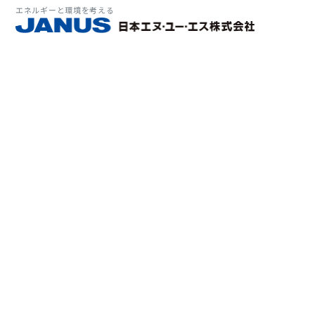
エネルギーと環境を考える
サービス・
マーケット
会社情報
環境
大気拡
経営理
ソリューション
ITソ
プラン
会社所
Why 
確率論
-JA
経済波
基本方