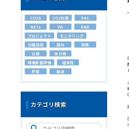
CCUS
CO2利用
DAC
NETs
PA
R&D
プロジェクト
モニタリング
分離回収
国内
政策
文献
未分類
環境影響評価
経済性
貯留
輸送
カテゴリ検索