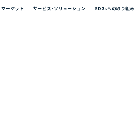
マーケット
サービス・ソリューション
SDGsへの取り組み
散シミュレーション
念
エネルギー
海洋拡散シミュレーション
社長挨拶
リューション
ト運用支援サービス P-SADS
在地
アスベスト計測支援システム
組織図
メコラス®
JANUS?
沿革
的リスク評価（PRA）
NUSが選ばれる理由-
海洋ごみ対策支援
及効果の評価
針
リスクコミュニケーション
事業登録・許可