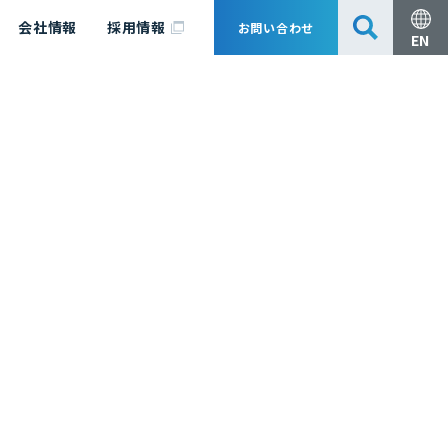
会社情報
採用情報
お問い合わせ
EN
安全・防災
脱炭素化コンサルティング
会社概要
事業組成支援・技術審査
エキスパート紹介
国内外アソシエイツ
医薬品製造のためのPDE・OEL設定
漁業補償
日揮グループ