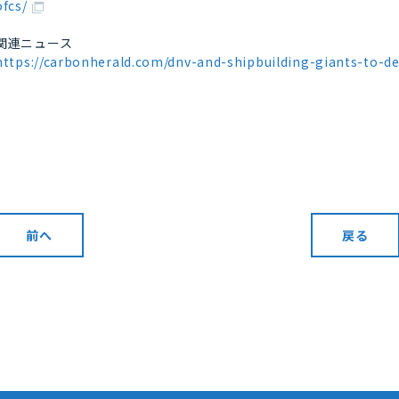
ofcs/
関連ニュース
https://carbonherald.com/dnv-and-shipbuilding-giants-to-d
前へ
戻る