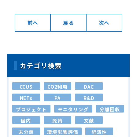
前へ
戻る
次へ
カテゴリ検索
CCUS
CO2利用
DAC
NETs
PA
R&D
プロジェクト
モニタリング
分離回収
国内
政策
文献
未分類
環境影響評価
経済性