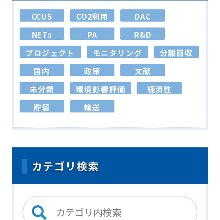
CCUS
CO2利用
DAC
NETs
PA
R&D
プロジェクト
モニタリング
分離回収
国内
政策
文献
未分類
環境影響評価
経済性
貯留
輸送
カテゴリ検索