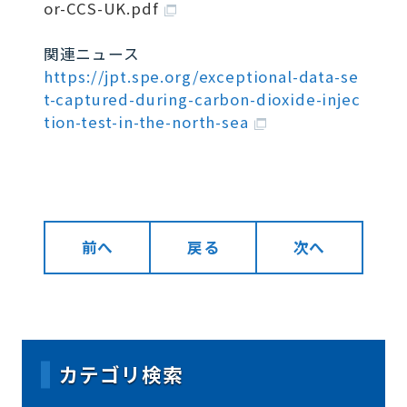
or-CCS-UK.pdf
関連ニュース
https://jpt.spe.org/exceptional-data-se
t-captured-during-carbon-dioxide-injec
tion-test-in-the-north-sea
前へ
戻る
次へ
カテゴリ検索