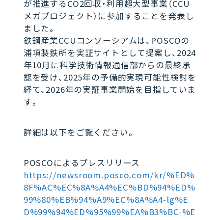
が推進するCO2回収・利用超大型事業（CCU
メガプロジェクト）に参加することを発表し
ました。
鉄鋼産業CCUコンソーシアムは、POSCOの
浦項製鉄所を実証サイトとして提案し、2024
年10月に科学技術情報通信部からの最終承
認を受け、2025年の予備的実現可能性検討を
経て、2026年の実証事業開始を目指していま
す。
詳細は以下をご覧ください。
POSCOによるプレスリリース
https://newsroom.posco.com/kr/%ED%
8F%AC%EC%8A%A4%EC%BD%94%ED%
99%80%EB%94%A9%EC%8A%A4-lg%E
D%99%94%ED%95%99%EA%B3%BC-%E