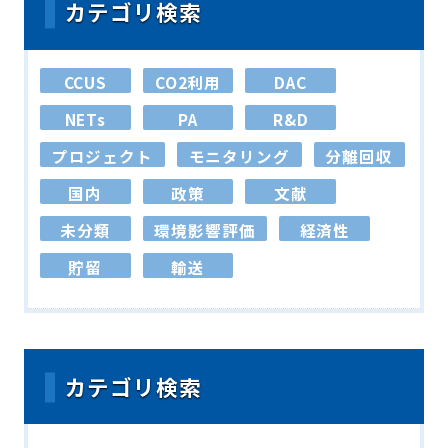
カテゴリ検索
CCUS
CO2利用
DAC
NETs
PA
R&D
プロジェクト
モニタリング
分離回収
国内
政策
文献
未分類
環境影響評価
経済性
貯留
輸送
カテゴリ検索