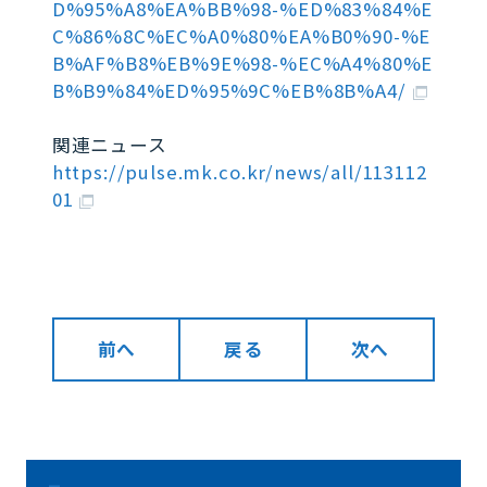
D%95%A8%EA%BB%98-%ED%83%84%E
C%86%8C%EC%A0%80%EA%B0%90-%E
B%AF%B8%EB%9E%98-%EC%A4%80%E
B%B9%84%ED%95%9C%EB%8B%A4/
関連ニュース
https://pulse.mk.co.kr/news/all/113112
01
前へ
戻る
次へ