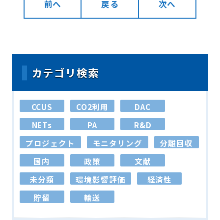
前へ
戻る
次へ
カテゴリ検索
CCUS
CO2利用
DAC
NETs
PA
R&D
プロジェクト
モニタリング
分離回収
国内
政策
文献
未分類
環境影響評価
経済性
貯留
輸送