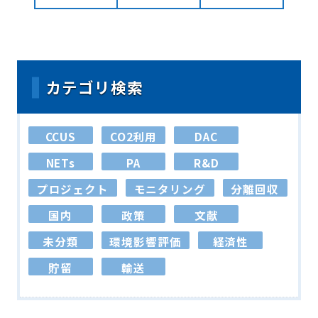
カテゴリ検索
CCUS
CO2利用
DAC
NETs
PA
R&D
プロジェクト
モニタリング
分離回収
国内
政策
文献
未分類
環境影響評価
経済性
貯留
輸送