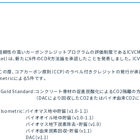
信頼性の高いカーボンクレジットプログラムの評価制度であるICVCM（Integrity C
ket）は、新たに6件のCDR方法論を承認したことを発表しました。I
この度、コアカーボン原則（CCP）のラベル付きクレジットの発行が承認された
metricによる5件です。
・Gold Standard：コンクリート骨材の促進炭酸化によるCO2隔離の
（DACにより回収したCO2またはバイオ由来CO2に
・Isometric：バイオマス地中貯留（v1.0-1.1）
バイオオイル地中貯留（v1.0-1.1）
バイオマス地下炭素除去・貯留（v1.0）
バイオ由来炭素回収・貯留（v1.1）
DAC（v1.1）