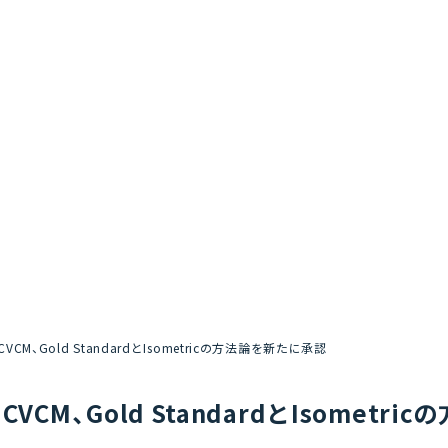
ICVCM、Gold StandardとIsometricの方法論を新たに承認
ICVCM、Gold StandardとIsomet