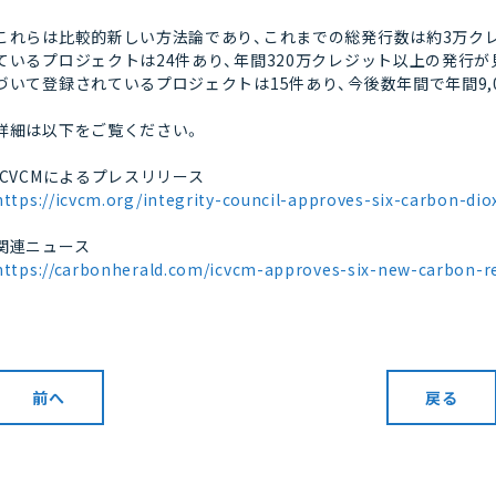
これらは比較的新しい方法論であり、これまでの総発行数は約3万クレジ
ているプロジェクトは24件あり、年間320万クレジット以上の発行が見込
づいて登録されているプロジェクトは15件あり、今後数年間で年間9,
詳細は以下をご覧ください。
ICVCMによるプレスリリース
https://icvcm.org/integrity-council-approves-six-carbon-d
関連ニュース
https://carbonherald.com/icvcm-approves-six-new-carbon-
前へ
戻る