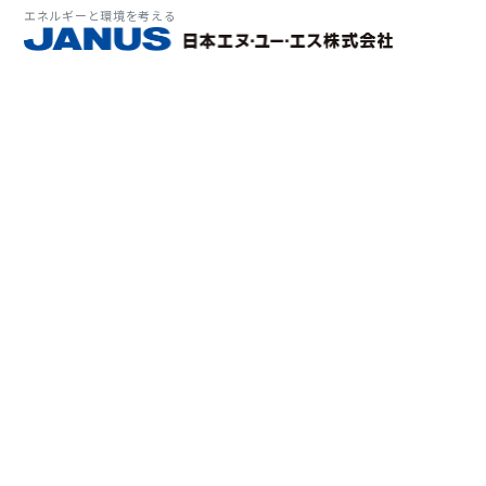
エネルギーと環境を考える
サービス・
マーケット
会社情報
環境
大気拡
経営理
ソリューション
ITソ
プラン
会社所
Why 
確率論
-JA
経済波
基本方