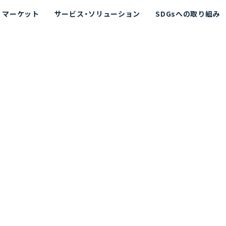
マーケット
サービス・ソリューション
SDGsへの取り組み
散シミュレーション
念
エネルギー
海洋拡散シミュレーション
社長挨拶
リューション
ト運用支援サービス P-SADS
在地
アスベスト計測支援システム
組織図
メコラス®
JANUS?
沿革
的リスク評価（PRA）
NUSが選ばれる理由-
海洋ごみ対策支援
及効果の評価
針
リスクコミュニケーション
事業登録・許可