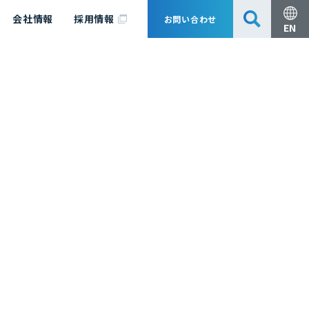
会社情報
採用情報
お問い合わせ
EN
安全・防災
脱炭素化コンサルティング
会社概要
事業組成支援・技術審査
エキスパート紹介
国内外アソシエイツ
医薬品製造のためのPDE・OEL設定
漁業補償
日揮グループ