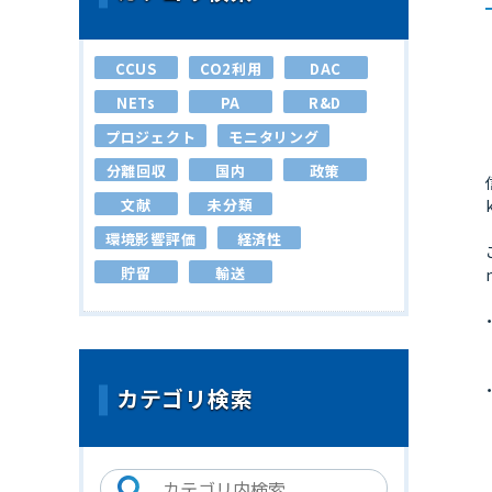
CCUS
CO2利用
DAC
NETs
PA
R&D
プロジェクト
モニタリング
分離回収
国内
政策
文献
未分類
環境影響評価
経済性
貯留
輸送
カテゴリ検索