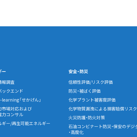
ギー
安全・防災
情報調査
信頼性評価/リスク評価
バックエンド
防災・被ばく評価
learning「せかげん」
化学プラント被害度評価
力市場対応および
化学物質漏洩による損害賠償リスク
電力コンサル
火災防護・防火対策
ルギー/再生可能エネルギー
石油コンビナート防災・保安のデジ
・高度化