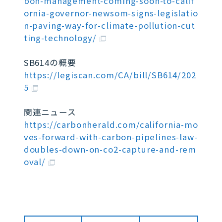
bon-management-coming-soon-to-calif
ornia-governor-newsom-signs-legislatio
n-paving-way-for-climate-pollution-cut
ting-technology/
SB614の概要
https://legiscan.com/CA/bill/SB614/202
5
関連ニュース
https://carbonherald.com/california-mo
ves-forward-with-carbon-pipelines-law-
doubles-down-on-co2-capture-and-rem
oval/