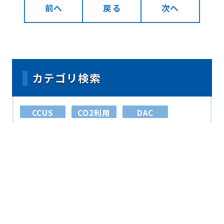
前へ
戻る
次へ
カテゴリ検索
CCUS
CO2利用
DAC
NETs
PA
R&D
プロジェクト
モニタリング
分離回収
国内
政策
文献
未分類
環境影響評価
経済性
貯留
輸送