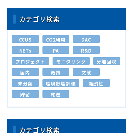
カテゴリ検索
CCUS
CO2利用
DAC
NETs
PA
R&D
プロジェクト
モニタリング
分離回収
国内
政策
文献
未分類
環境影響評価
経済性
貯留
輸送
カテゴリ検索