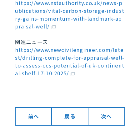
https://www.nstauthority.co.uk/news-p
ublications/vital-carbon-storage-indust
ry-gains-momentum-with-landmark-ap
praisal-well/
関連ニュース
https://www.newcivilengineer.com/late
st/drilling-complete-for-appraisal-well-
to-assess-ccs-potential-of-uk-continent
al-shelf-17-10-2025/
前へ
戻る
次へ