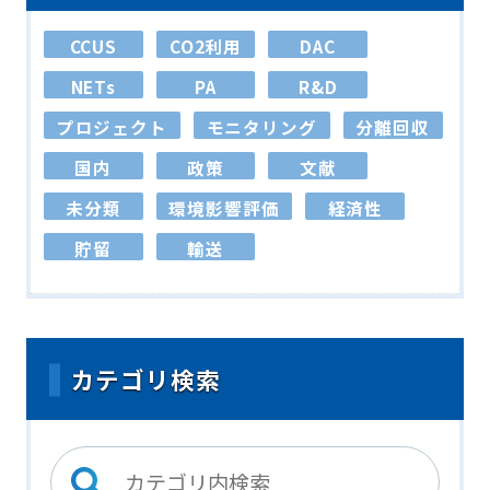
CCUS
CO2利用
DAC
NETs
PA
R&D
プロジェクト
モニタリング
分離回収
国内
政策
文献
未分類
環境影響評価
経済性
貯留
輸送
カテゴリ検索