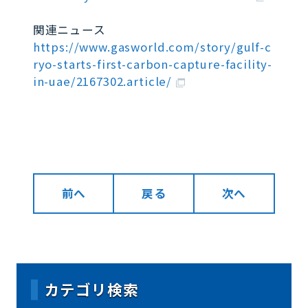
関連ニュース
https://www.gasworld.com/story/gulf-c
ryo-starts-first-carbon-capture-facility-
in-uae/2167302.article/
前へ
戻る
次へ
カテゴリ検索